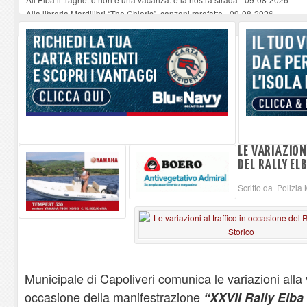
Alla libreria Mardilibri “The Chloris”, canzoni rarefatte
-
09-08-2026
La Foto del Giorno (9 ago.)
-
09-08-2026
Non si può morire perché l'elisoccorso arriva dopo mezza giornata. Subito
Vela a scuola al Liceo sportivo: mare in ambito umanistico e scientifico: il v
LE VARIAZION
DEL RALLY EL
Scritto da Polizia
Municipale di Capoliveri comunica le variazioni alla vi
occasione della manifestrazione
“XXVII Rally Elba 