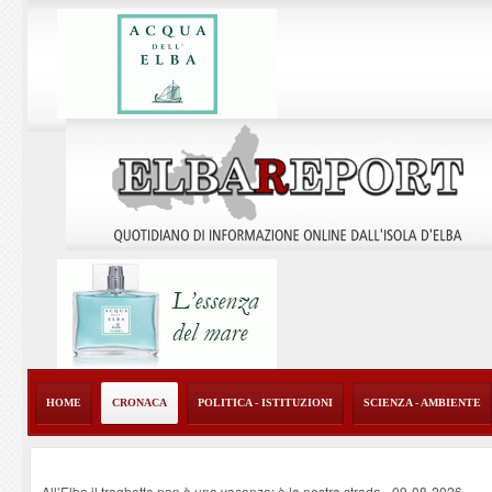
HOME
CRONACA
POLITICA - ISTITUZIONI
SCIENZA - AMBIENTE
All’Elba il traghetto non è una vacanza: è la nostra strada
-
09-08-2026