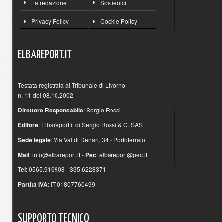
La redazione
Sostienici
Privacy Policy
Cookie Policy
ELBAREPORT.IT
Testata registrata al Tribunale di Livorno
n. 11 del 08.10.2002
Direttore Responsabile
: Sergio Rossi
Editore
: Elbareport.it di Sergio Rossi & C. SAS
Sede legale
: Via Val di Denari, 34 - Portoferraio
Mail
:
info@elbareport.it
-
Pec
:
elbareport@pec.it
Tel
: 0565.916908 - 335.6228371
Partita IVA
: IT 01807760499
SUPPORTO
TECNICO