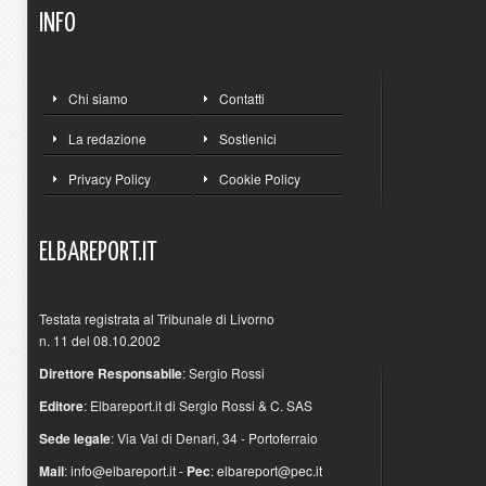
INFO
Chi siamo
Contatti
La redazione
Sostienici
Privacy Policy
Cookie Policy
ELBAREPORT.IT
Testata registrata al Tribunale di Livorno
n. 11 del 08.10.2002
Direttore Responsabile
: Sergio Rossi
Editore
: Elbareport.it di Sergio Rossi & C. SAS
Sede legale
: Via Val di Denari, 34 - Portoferraio
Mail
:
info@elbareport.it
-
Pec
:
elbareport@pec.it