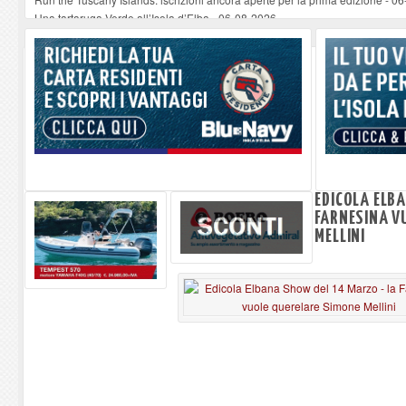
Una tartaruga Verde all’Isola d’Elba
-
06-08-2026
Furgone in fiamme a Capoliveri, illeso il conducente
-
06-08-2026
Campo: chiusura della biblioteca comunale in occasione del Santo Patrono
A Carpani si apre la Festa di Liberazione: il programma della prima serata
EDICOLA ELB
FARNESINA V
MELLINI