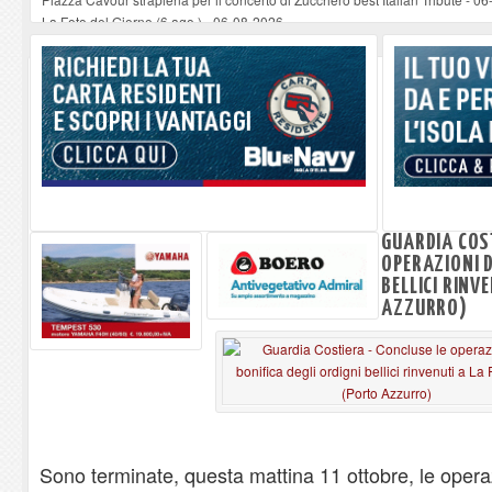
La Foto del Giorno (6 ago.)
-
06-08-2026
Capraia, dai fondali riemergono rifiuti di oltre 40 anni fa
-
05-08-2026
Sulla spiaggia di Marciana Marina prove di salvataggio e primo soccorso pe
Rotta Elba–Bali: il viaggio impossibile di Moira Lena Tassi approda al Mus
GUARDIA COST
OPERAZIONI D
BELLICI RINV
AZZURRO)
Sono terminate, questa mattina 11 ottobre, le operaz