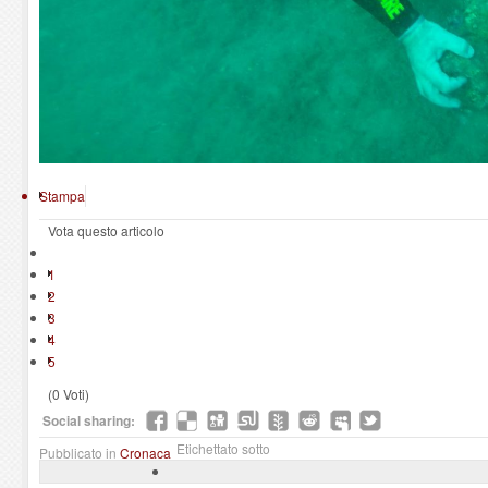
Stampa
Vota questo articolo
1
2
3
4
5
(0 Voti)
Social sharing:
Etichettato sotto
Pubblicato in
Cronaca