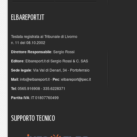
ELBAREPORT.IT
Testata registrata al Tribunale di Livorno
n. 11 del 08.10.2002
Direttore Responsabile
: Sergio Rossi
Editore
: Elbareport.it di Sergio Rossi & C. SAS
Sede legale
: Via Val di Denari, 34 - Portoferraio
Mail
:
info@elbareport.it
-
Pec
:
elbareport@pec.it
Tel
: 0565.916908 - 335.6228371
Partita IVA
: IT 01807760499
SUPPORTO
TECNICO