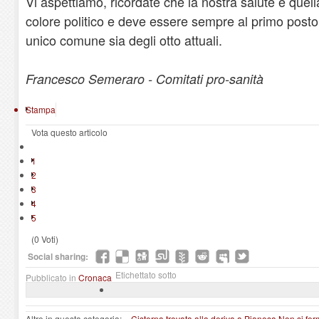
Vi aspettiamo, ricordate che la nostra salute e quella
colore politico e deve essere sempre al primo post
unico comune sia degli otto attuali.
Francesco Semeraro - Comitati pro-sanità
Stampa
Vota questo articolo
1
2
3
4
5
(0 Voti)
Social sharing:
Etichettato sotto
Pubblicato in
Cronaca
Altro in questa categoria:
« Cisterna trovata alla deriva a Pianosa
Non si fer