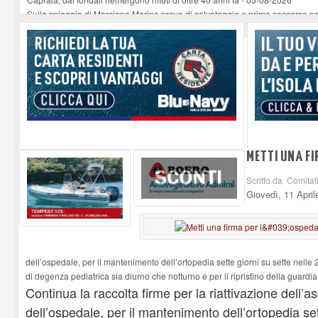
Sulla spiaggia di Marciana Marina prove di salvataggio e primo soccorso pe
Rotta Elba–Bali: il viaggio impossibile di Moira Lena Tassi approda al Mus
Il 9 e 11 agosto, due passeggiate alla scoperta di chiese, santi, antichi vigne
Danilo Casali, marinaio decorato dell’Elba e la straordinaria traversata con 
METTI UNA FI
Scritto da Comitat
Giovedì, 11 Apri
dell’ospedale, per il mantenimento dell’ortopedia sette giorni su sette nelle
di degenza pediatrica sia diurno che notturno e per il ripristino della guardi
Continua la raccolta firme per la riattivazione dell’
dell’ospedale, per il mantenimento dell’ortopedia set