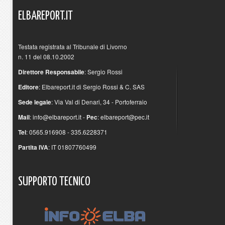
ELBAREPORT.IT
Testata registrata al Tribunale di Livorno
n. 11 del 08.10.2002
Direttore Responsabile
: Sergio Rossi
Editore
: Elbareport.it di Sergio Rossi & C. SAS
Sede legale
: Via Val di Denari, 34 - Portoferraio
Mail
:
info@elbareport.it
-
Pec
:
elbareport@pec.it
Tel
: 0565.916908 - 335.6228371
Partita IVA
: IT 01807760499
SUPPORTO
TECNICO