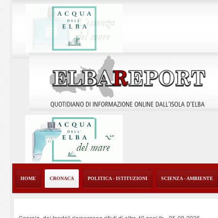
HOME
CRONACA
POLITICA - ISTITUZIONI
SCIENZA - AMBIENTE
Capraia, dai fondali riemergono rifiuti di oltre 40 anni fa
-
05-08-2026