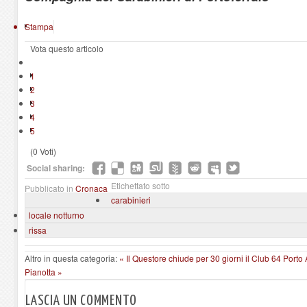
Stampa
Vota questo articolo
1
2
3
4
5
(0 Voti)
Social sharing:
Etichettato sotto
Pubblicato in
Cronaca
carabinieri
locale notturno
rissa
Altro in questa categoria:
« Il Questore chiude per 30 giorni il Club 64
Porto 
Pianotta »
LASCIA UN COMMENTO