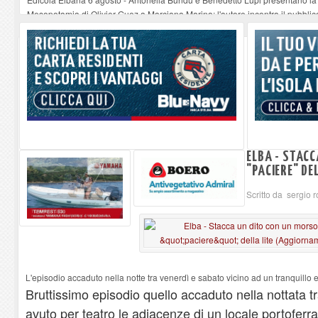
Mesopotamia di Olivier Guez a Marciana Marina: l'autore incontra il pubblic
Lo Strega di Scurati e Petrocchi all’Elba
-
06-08-2026
Bambino, sonno e sistema familiare : dialogo tra clinica e quotidianità a Por
Rio Elba, rifiuti accumulati in via Adelasio Taddei. La segnalazione di un re
ELBA - STACC
"PACIERE" DE
Scritto da sergio 
L'episodio accaduto nella notte tra venerdì e sabato vicino ad un tranquillo 
Bruttissimo episodio quello accaduto nella nottata t
avuto per teatro le adiacenze di un locale portoferra