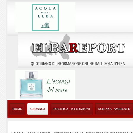
HOME
CRONACA
POLITICA - ISTITUZIONI
SCIENZA - AMBIENTE
Edicola Elbana 6 agosto - Antonella Bundu e Benedetto Lupi presentano la