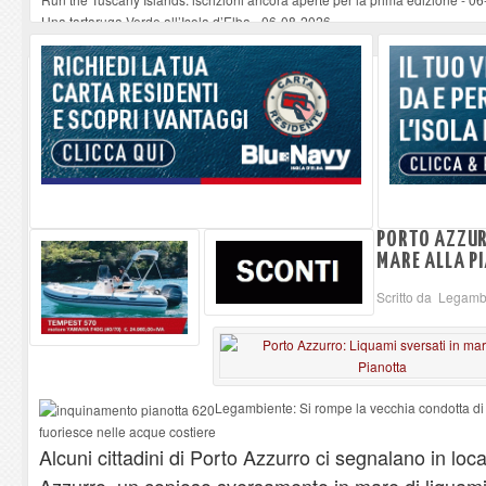
Una tartaruga Verde all’Isola d’Elba
-
06-08-2026
Furgone in fiamme a Capoliveri, illeso il conducente
-
06-08-2026
Campo: chiusura della biblioteca comunale in occasione del Santo Patrono
A Carpani si apre la Festa di Liberazione: il programma della prima serata
PORTO AZZUR
MARE ALLA P
Scritto da Legamb
Legambiente: Si rompe la vecchia condotta di 
fuoriesce nelle acque costiere
Alcuni cittadini di Porto Azzurro ci segnalano in loca
Azzurro, un copioso sversamento in mare di liquami 