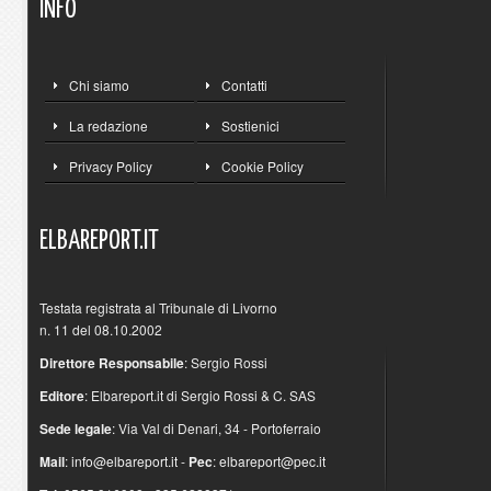
INFO
Chi siamo
Contatti
La redazione
Sostienici
Privacy Policy
Cookie Policy
ELBAREPORT.IT
Testata registrata al Tribunale di Livorno
n. 11 del 08.10.2002
Direttore Responsabile
: Sergio Rossi
Editore
: Elbareport.it di Sergio Rossi & C. SAS
Sede legale
: Via Val di Denari, 34 - Portoferraio
Mail
:
info@elbareport.it
-
Pec
:
elbareport@pec.it