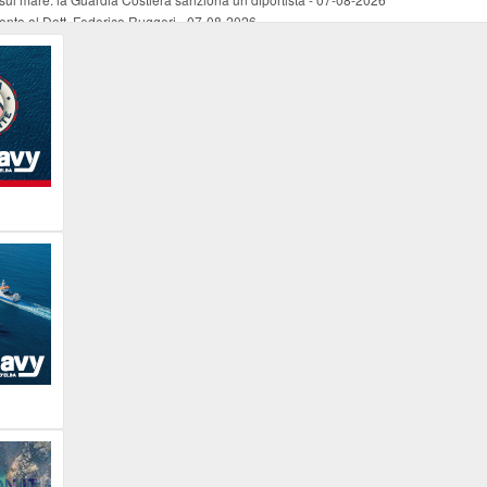
mento al Dott. Federico Ruggeri
-
07-08-2026
riaffiora una testimonianza del 1966
-
07-08-2026
ali
-
07-08-2026
vo piano dell'Autorità portuale regionale
-
07-08-2026