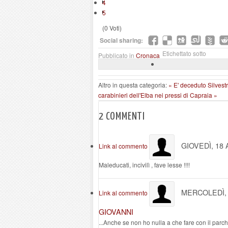
4
5
(0 Voti)
Social sharing:
Etichettato sotto
Pubblicato in
Cronaca
Altro in questa categoria:
« E' deceduto Silvest
carabinieri dell'Elba nei pressi di Capraia »
2
COMMENTI
GIOVEDÌ, 18 
Link al commento
Maleducati, incivilì , fave lesse !!!!
MERCOLEDÌ, 
Link al commento
GIOVANNI
...Anche se non ho nulla a che fare con il parch