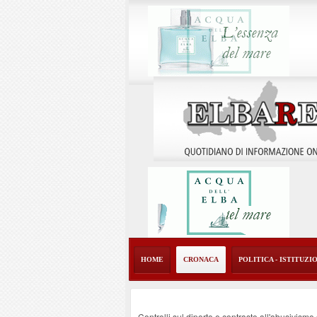
HOME
CRONACA
POLITICA - ISTITUZI
Controlli sul diporto e contrasto all'abusivism