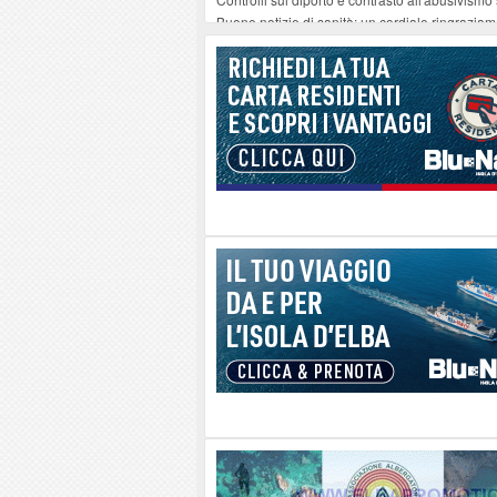
Buone notizie di sanità: un cordiale ringrazia
Altiero Spinelli e Ursula Hirschmann all'Elba: 
Capoliveri, potenziata la pulizia dei bordi strad
Marina di Campo tra i porti interessati dal nuo