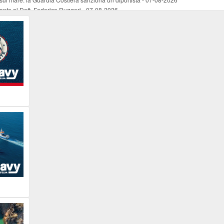
mento al Dott. Federico Ruggeri
-
07-08-2026
riaffiora una testimonianza del 1966
-
07-08-2026
ali
-
07-08-2026
vo piano dell'Autorità portuale regionale
-
07-08-2026