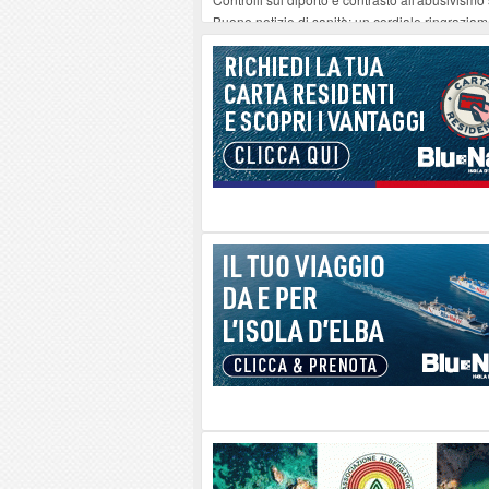
Buone notizie di sanità: un cordiale ringrazia
Altiero Spinelli e Ursula Hirschmann all'Elba: 
Capoliveri, potenziata la pulizia dei bordi strad
Marina di Campo tra i porti interessati dal nuo