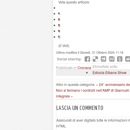
Vota questo articolo
1
2
3
4
5
(0 Voti)
Ultima modifica il Giovedì, 31 Ottobre 2024 11:16
Social sharing:
Etichettato sotto
Pubblicato in
Cronaca
Edicola Elbana Show
Altro in questa categoria:
« 24° anniversario del
Non si fermano i controlli nell'AMP di Giannutr
integrale »
LASCIA UN COMMENTO
Assicurati di aver digitato tutte le informazioni
HTML.