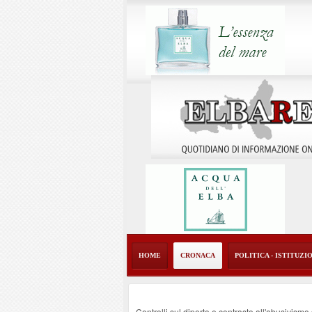
HOME
CRONACA
POLITICA - ISTITUZI
Controlli sul diporto e contrasto all'abusivism