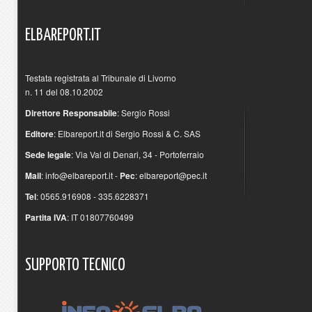
ELBAREPORT.IT
Testata registrata al Tribunale di Livorno
n. 11 del 08.10.2002
Direttore Responsabile
: Sergio Rossi
Editore
: Elbareport.it di Sergio Rossi & C. SAS
Sede legale
: Via Val di Denari, 34 - Portoferraio
Mail
:
info@elbareport.it
-
Pec
:
elbareport@pec.it
Tel
: 0565.916908 - 335.6228371
Partita IVA
: IT 01807760499
SUPPORTO
TECNICO