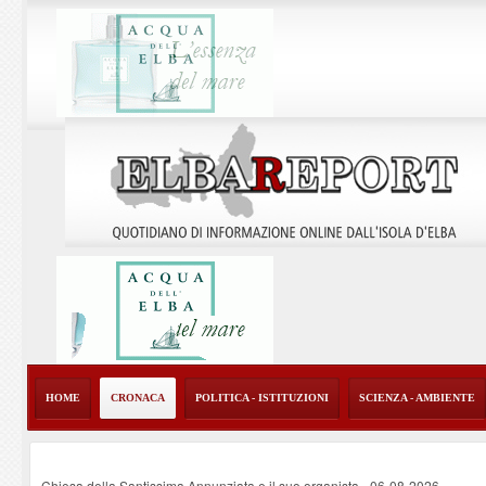
HOME
CRONACA
POLITICA - ISTITUZIONI
SCIENZA - AMBIENTE
Chiesa della Santissima Annunziata e il suo organista
-
06-08-2026