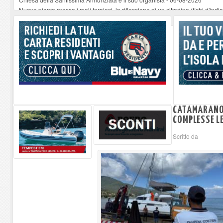
Nuove piante presso i moli ferajesi, la riflessione di un cittadino (fichi d'india
Edicola Elbana 6 agosto - Antonella Bundu e Benedetto Lupi presentano la
Mesopotamia di Olivier Guez a Marciana Marina: l'autore incontra il pubblic
Lo Strega di Scurati e Petrocchi all’Elba
-
06-08-2026
CATAMARANO 
COMPLESSE LE
Scritto da