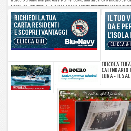
Capoliveri, Tari 2026. Nuovo regolamento e tariffe rimodulate: nessun aume
Quando la sanità funziona: il ringraziamento di un paziente a medici e infer
“Un paese, una storia”, Capoliveri racconta Capoliveri
-
10-08-2026
Tutto esaurito a Marciana per Eros degli Elba Music Awards
-
10-08-2026
EDICOLA ELBA
CALENDARIO D
LUNA - IL SAL