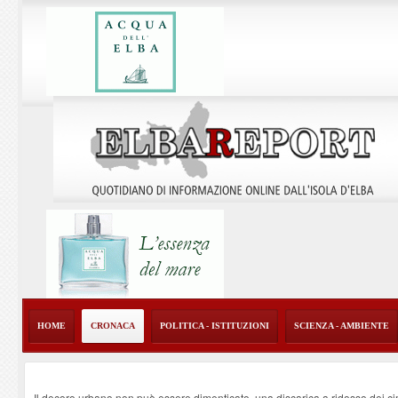
HOME
CRONACA
POLITICA - ISTITUZIONI
SCIENZA - AMBIENTE
Il decoro urbano non può essere dimenticato, una discarica a ridosso dei ci