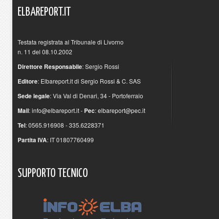
ELBAREPORT.IT
Testata registrata al Tribunale di Livorno
n. 11 del 08.10.2002
Direttore Responsabile
: Sergio Rossi
Editore
: Elbareport.it di Sergio Rossi & C. SAS
Sede legale
: Via Val di Denari, 34 - Portoferraio
Mail
:
info@elbareport.it
-
Pec
:
elbareport@pec.it
Tel
: 0565.916908 - 335.6228371
Partita IVA
: IT 01807760499
SUPPORTO
TECNICO