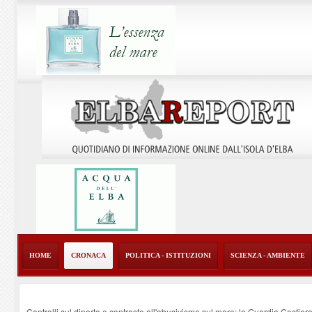
HOME
CRONACA
POLITICA - ISTITUZIONI
SCIENZA - AMBIENTE
Controlli sul diporto e contrasto all'abusivismo sul mare: la Guardia Costier