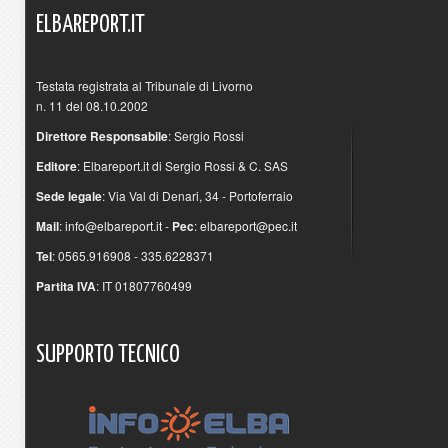
ELBAREPORT.IT
Testata registrata al Tribunale di Livorno
n. 11 del 08.10.2002
Direttore Responsabile
: Sergio Rossi
Editore
: Elbareport.it di Sergio Rossi & C. SAS
Sede legale
: Via Val di Denari, 34 - Portoferraio
Mail
:
info@elbareport.it
-
Pec
:
elbareport@pec.it
Tel
: 0565.916908 - 335.6228371
Partita IVA
: IT 01807760499
SUPPORTO
TECNICO