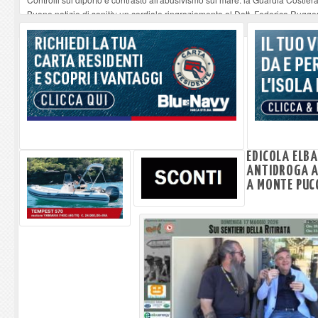
Buone notizie di sanità: un cordiale ringraziamento al Dott. Federico Rugger
Altiero Spinelli e Ursula Hirschmann all'Elba: riaffiora una testimonianza de
Capoliveri, potenziata la pulizia dei bordi stradali
-
07-08-2026
Marina di Campo tra i porti interessati dal nuovo piano dell'Autorità portual
EDICOLA ELB
ANTIDROGA A
A MONTE PUC