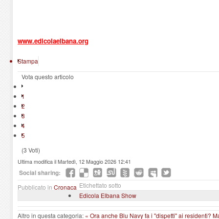
www.edicolaelbana.org
Stampa
Vota questo articolo
1
2
3
4
5
(3 Voti)
Ultima modifica il Martedì, 12 Maggio 2026 12:41
Social sharing:
Etichettato sotto
Pubblicato in
Cronaca
Edicola Elbana Show
Altro in questa categoria:
« Ora anche Blu Navy fa i "dispetti" ai residenti?
Ma