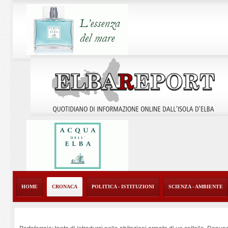
HOME
CRONACA
POLITICA - ISTITUZIONI
SCIENZA - AMBIENTE
Portoferraio: tenta di introdursi nelle abitazioni armato di un coltello. Denun