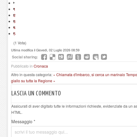
1
2
3
4
5
(1 Vota)
Ultima modifica il Giovedì, 02 Luglio 2026 08:59
Social sharing:
Pubblicato in
Cronaca
Altro in questa categoria:
« Chiamata d'imbarco, si cerca un marinaio
Tempor
giallo su tutta la Regione »
LASCIA UN COMMENTO
Assicurati di aver digitato tutte le informazioni richieste, evidenziate da un 
HTML.
Messaggio *