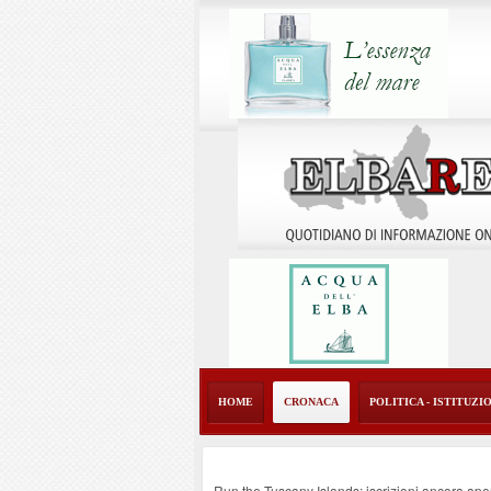
HOME
CRONACA
POLITICA - ISTITUZI
Run the Tuscany Islands: iscrizioni ancora ape