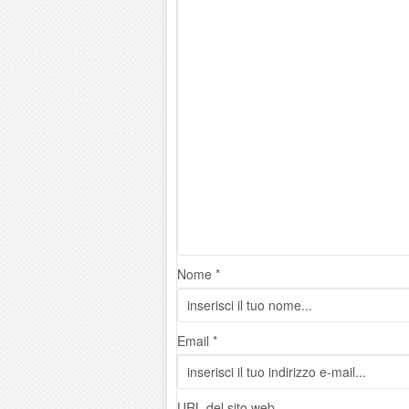
Nome *
Email *
URL del sito web