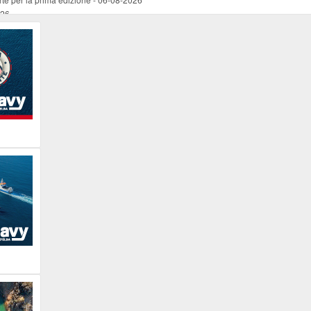
026
ucente
-
06-08-2026
 occasione del Santo Patrono
-
06-08-2026
programma della prima serata
-
06-08-2026