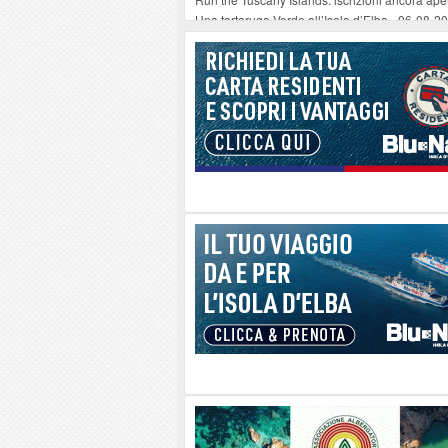
Una tartaruga Verde all’Isola d’Elba
-
06-08-2
Furgone in fiamme a Capoliveri, illeso il cond
Campo: chiusura della biblioteca comunale in
A Carpani si apre la Festa di Liberazione: il 