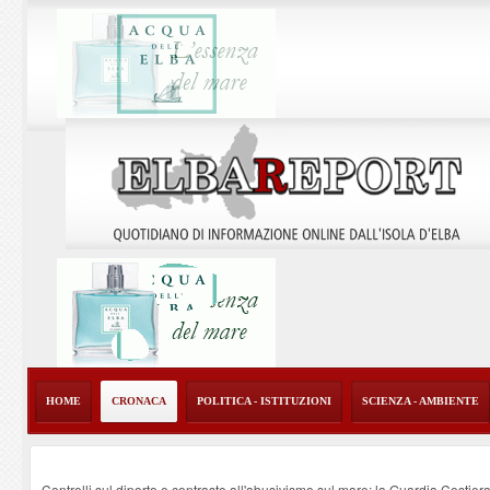
HOME
CRONACA
POLITICA - ISTITUZIONI
SCIENZA - AMBIENTE
Controlli sul diporto e contrasto all'abusivismo sul mare: la Guardia Costier