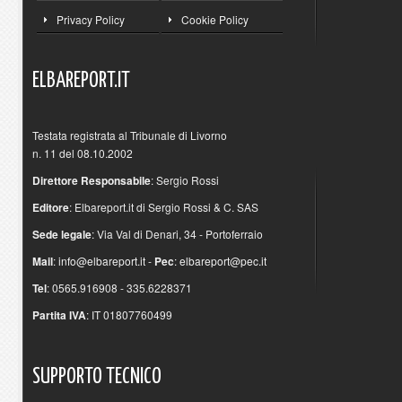
Privacy Policy
Cookie Policy
ELBAREPORT.IT
Testata registrata al Tribunale di Livorno
n. 11 del 08.10.2002
Direttore Responsabile
: Sergio Rossi
Editore
: Elbareport.it di Sergio Rossi & C. SAS
Sede legale
: Via Val di Denari, 34 - Portoferraio
Mail
:
info@elbareport.it
-
Pec
:
elbareport@pec.it
Tel
: 0565.916908 - 335.6228371
Partita IVA
: IT 01807760499
SUPPORTO
TECNICO