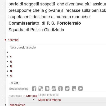
parte di soggetti sospetti che diventava piu’ assidua
presupporre che la giovane si recasse sulla penisola 
stupefacenti destinate al mercato marinese.
Commissariato di P. S. Portoferraio
Squadra di Polizia Giudiziaria
Stampa
Vota questo articolo
1
2
3
4
5
(0 Voti)
Social sharing:
Etichettato sotto
Pubblicato in
Cronaca
Marcfiana Marina
spacciatrice