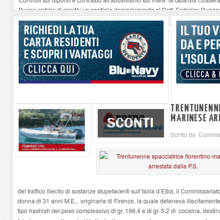
Buone notizie di sanità: un cordiale ringraziamento al Dott. Federico Rugger
Altiero Spinelli e Ursula Hirschmann all'Elba: riaffiora una testimonianza de
Capoliveri, potenziata la pulizia dei bordi stradali
-
07-08-2026
Marina di Campo tra i porti interessati dal nuovo piano dell'Autorità portual
TRENTUNENNE
MARINESE AR
Scritto da Commiss
del traffico illecito di sostanze stupefacenti sull’Isola d’Elba, il Commissariat
donna di 31 anni M.E., originaria di Firenze, la quale deteneva illecitament
tipo hashish del peso complessivo di gr. 196,4 e di gr. 5,2 di cocaina, desti