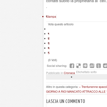
contatti subito la proprietaria al ce
.
Stampa
Vota questo articolo
1
2
3
4
5
(0 Voti)
Social sharing:
Etichettato sotto
Pubblicato in
Cronaca
Altro in questa categoria:
« Trentunenne spaccia
GIORNO A RIO! MANCATO ATTRACCO ALLE 10.
LASCIA UN COMMENTO