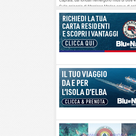
Sulla spiaggia di Marciana Marina prove di sal
Rotta Elba–Bali: il viaggio impossibile di Mo
Il 9 e 11 agosto, due passeggiate alla scoperta d
Danilo Casali, marinaio decorato dell’Elba e la