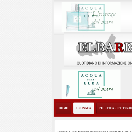
HOME
CRONACA
POLITICA - ISTITUZI
Capraia, dai fondali riemergono rifiuti di oltre 