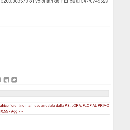
ll. 320.0883570 o i volontari dell' Enpa al 347/0745529
trice fiorentino-marinese arrestata dalla P.S.
LORA, FLOP AL PRIMO
55 - Agg. - »