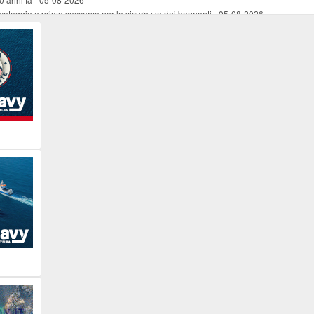
vataggio e primo soccorso per la sicurezza dei bagnanti
-
05-08-2026
ira Lena Tassi approda al Museo Bolano
-
05-08-2026
i chiese, santi, antichi vigneti e mulini
-
05-08-2026
 straordinaria traversata con la nave “Pietro Orseolo”
-
05-08-2026