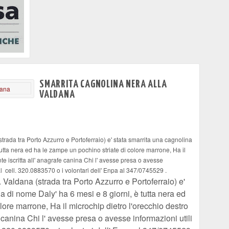
SMARRITA CAGNOLINA NERA ALLA
VALDANA
strada tra Porto Azzurro e Portoferraio) e' stata smarrita una cagnolina
utta nera ed ha le zampe un pochino striate di colore marrone, Ha il
te iscritta all' anagrafe canina Chi l' avesse presa o avesse
a al cell. 320.0883570 o i volontari dell' Enpa al 347/0745529 .
. Valdana (strada tra Porto Azzurro e Portoferraio) e'
 di nome Daly' ha 6 mesi e 8 giorni, è tutta nera ed
lore marrone, Ha il microchip dietro l'orecchio destro
 canina Chi l' avesse presa o avesse informazioni utili