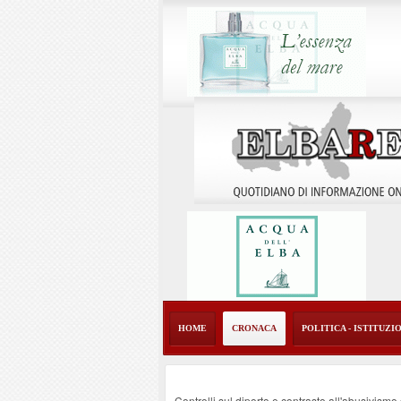
HOME
CRONACA
POLITICA - ISTITUZI
Controlli sul diporto e contrasto all'abusivism