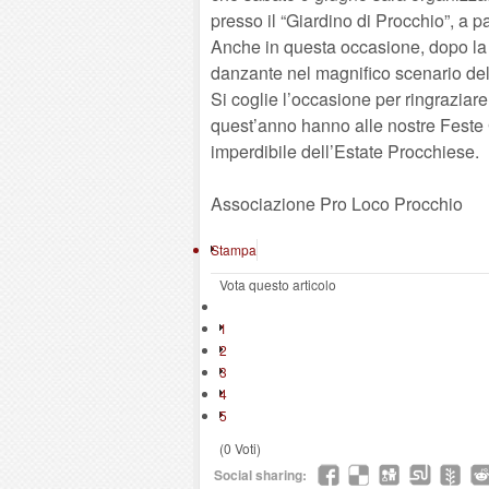
presso il “Giardino di Procchio”, a pa
Anche in questa occasione, dopo la de
danzante nel magnifico scenario dell
Si coglie l’occasione per ringraziar
quest’anno hanno alle nostre Fest
imperdibile dell’Estate Procchiese.
Associazione Pro Loco Procchio
Stampa
Vota questo articolo
1
2
3
4
5
(0 Voti)
Social sharing: