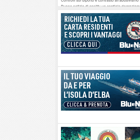
Buone notizie di sanità: un cordiale ringrazia
Altiero Spinelli e Ursula Hirschmann all'Elba: 
Capoliveri, potenziata la pulizia dei bordi strad
Marina di Campo tra i porti interessati dal nuo