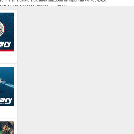
mento al Dott. Federico Ruggeri
-
07-08-2026
riaffiora una testimonianza del 1966
-
07-08-2026
ali
-
07-08-2026
vo piano dell'Autorità portuale regionale
-
07-08-2026