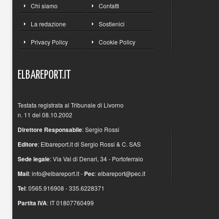
Chi siamo
Contatti
La redazione
Sostienici
Privacy Policy
Cookie Policy
ELBAREPORT.IT
Testata registrata al Tribunale di Livorno
n. 11 del 08.10.2002
Direttore Responsabile
: Sergio Rossi
Editore
: Elbareport.it di Sergio Rossi & C. SAS
Sede legale
: Via Val di Denari, 34 - Portoferraio
Mail
:
info@elbareport.it
-
Pec
:
elbareport@pec.it
Tel
: 0565.916908 - 335.6228371
Partita IVA
: IT 01807760499