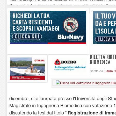
Buone notizie di sanità: un cordiale ringraziamento al Dott. Federico Rugger
Altiero Spinelli e Ursula Hirschmann all'Elba: riaffiora una testimonianza de
Capoliveri, potenziata la pulizia dei bordi stradali
-
07-08-2026
Marina di Campo tra i porti interessati dal nuovo piano dell'Autorità portual
DILETTA RIDI
BIOMEDICA
Scritto da
Laura Gi
dicembre, si è laureata presso l'Università degli Stu
Magistrale in Ingegneria Biomedica con votazione 1
discutendo la tesi dal titolo
"Registrazione di imma