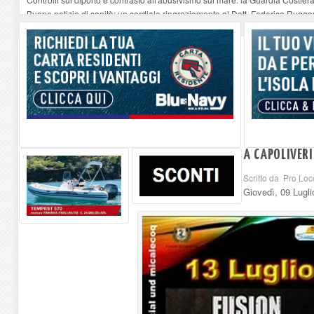
Buone notizie di sanità: un cordiale ringraziamento al Dott. Federico Rugger
Altiero Spinelli e Ursula Hirschmann all'Elba: riaffiora una testimonianza de
Capoliveri, potenziata la pulizia dei bordi stradali
-
07-08-2026
Marina di Campo tra i porti interessati dal nuovo piano dell'Autorità portual
A CAPOLIVERI
Scritto da Pro Loc
Giovedì, 09 Lugl