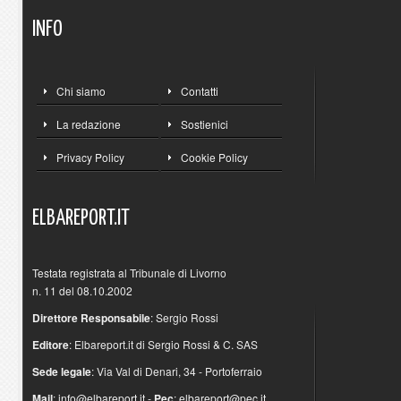
INFO
Chi siamo
Contatti
La redazione
Sostienici
Privacy Policy
Cookie Policy
ELBAREPORT.IT
Testata registrata al Tribunale di Livorno
n. 11 del 08.10.2002
Direttore Responsabile
: Sergio Rossi
Editore
: Elbareport.it di Sergio Rossi & C. SAS
Sede legale
: Via Val di Denari, 34 - Portoferraio
Mail
:
info@elbareport.it
-
Pec
:
elbareport@pec.it