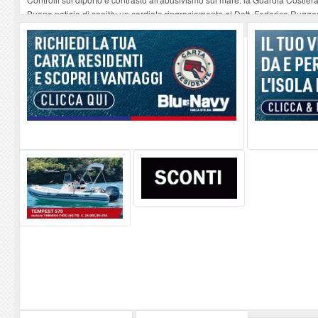
Buone notizie di sanità: un cordiale ringraziamento al Dott. Federico Rugger
Altiero Spinelli e Ursula Hirschmann all'Elba: riaffiora una testimonianza de
Capoliveri, potenziata la pulizia dei bordi stradali
-
07-08-2026
Marina di Campo tra i porti interessati dal nuovo piano dell'Autorità portual