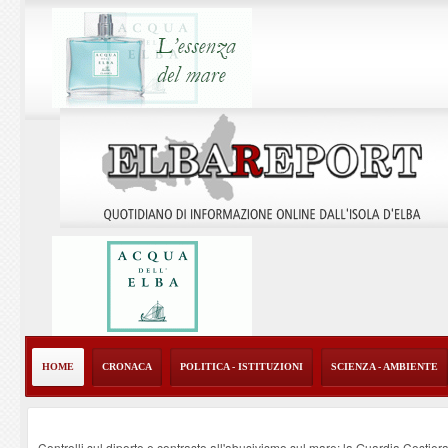
HOME
CRONACA
POLITICA - ISTITUZIONI
SCIENZA - AMBIENTE
Controlli sul diporto e contrasto all'abusivismo sul mare: la Guardia Costier