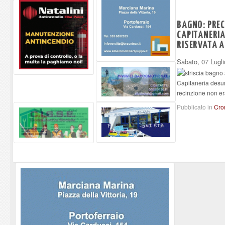
BAGNO: PRE
CAPITANERIA
RISERVATA A
Sabato, 07 Lugl
Capitaneria desu
recinzione non er
Pubblicato in
Cro