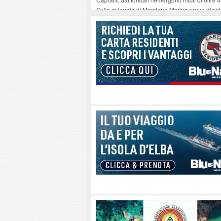
Sulla spiaggia di Marciana Marina prove di sal
Rotta Elba–Bali: il viaggio impossibile di Mo
Il 9 e 11 agosto, due passeggiate alla scoperta d
Danilo Casali, marinaio decorato dell’Elba e la