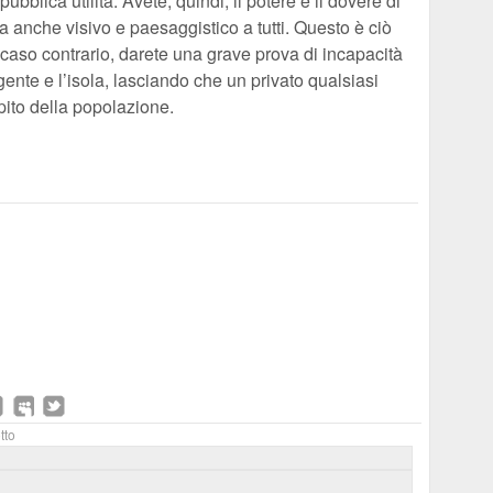
bblica utilità. Avete, quindi, il potere e il dovere di
a anche visivo e paesaggistico a tutti. Questo è ciò
In caso contrario, darete una grave prova di incapacità
ente e l’isola, lasciando che un privato qualsiasi
pito della popolazione.
tto