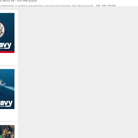
vataggio e primo soccorso per la sicurezza dei bagnanti
-
05-08-2026
ira Lena Tassi approda al Museo Bolano
-
05-08-2026
i chiese, santi, antichi vigneti e mulini
-
05-08-2026
 straordinaria traversata con la nave “Pietro Orseolo”
-
05-08-2026