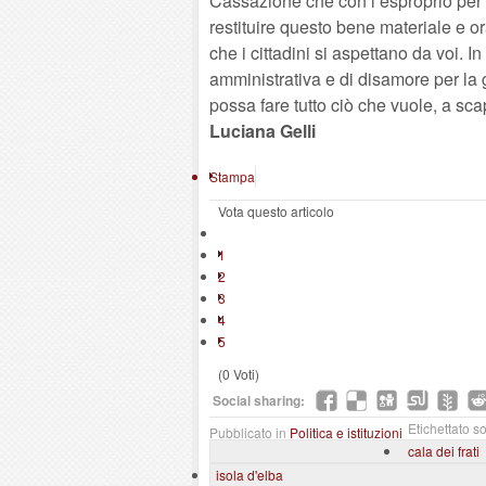
Cassazione che con l’esproprio per pu
restituire questo bene materiale e or
che i cittadini si aspettano da voi. 
amministrativa e di disamore per la g
possa fare tutto ciò che vuole, a sca
Luciana Gelli
Stampa
Vota questo articolo
1
2
3
4
5
(0 Voti)
Social sharing:
Etichettato so
Pubblicato in
Politica e istituzioni
cala dei frati
isola d'elba