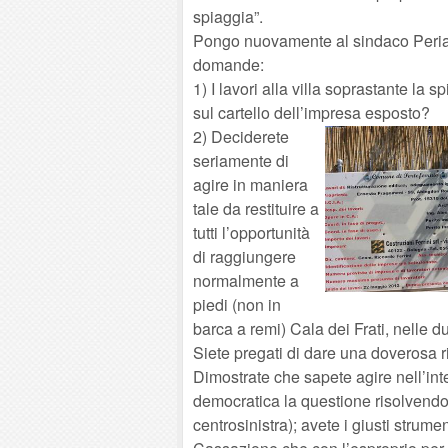
spiaggia”.
Pongo nuovamente al sindaco Peria, 
domande:
1) I lavori alla villa soprastante la 
sul cartello dell’impresa esposto?
2) Deciderete
seriamente di
agire in maniera
tale da restituire a
tutti l’opportunità
di raggiungere
normalmente a
piedi (non in
barca a remi) Cala dei Frati, nelle du
Siete pregati di dare una doverosa r
Dimostrate che sapete agire nell’inte
democratica la questione risolvend
centrosinistra); avete i giusti strume