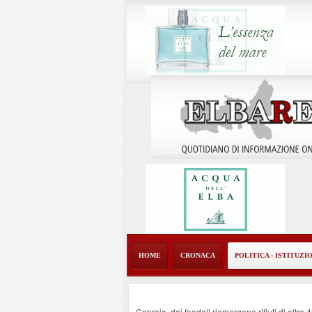
HOME
CRONACA
POLITICA - ISTITUZI
Capraia, dai fondali riemergono rifiuti di oltre 