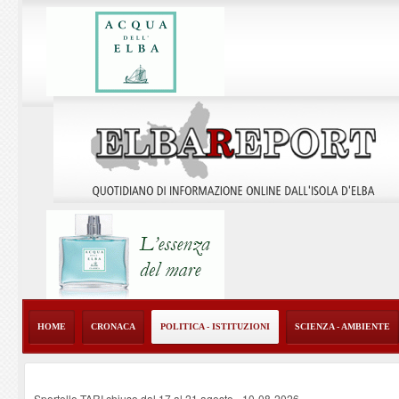
HOME
CRONACA
POLITICA - ISTITUZIONI
SCIENZA - AMBIENTE
Sportello TARI chiuso dal 17 al 21 agosto
-
10-08-2026