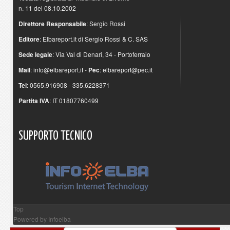
n. 11 del 08.10.2002
Direttore Responsabile
: Sergio Rossi
Editore
: Elbareport.it di Sergio Rossi & C. SAS
Sede legale
: Via Val di Denari, 34 - Portoferraio
Mail
:
info@elbareport.it
-
Pec
:
elbareport@pec.it
Tel
: 0565.916908 - 335.6228371
Partita IVA
: IT 01807760499
SUPPORTO
TECNICO
Top
Powered by
Infoelba