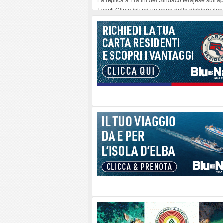
Eventi Climatici: ad un anno dalle dichiarazioni 
Il 10 agosto a Rio Elba ospita il concerto “Le 
Procchio - Straordinario successo del nuovo f
All’Elba il traghetto non è una vacanza: è la no