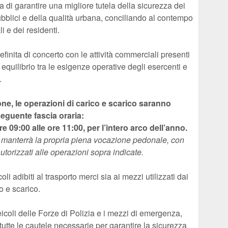
 di garantire una migliore tutela della sicurezza dei
pubblici e della qualità urbana, conciliando al contempo
i e dei residenti.
efinita di concerto con le attività commerciali presenti
 equilibrio tra le esigenze operative degli esercenti e
.
ne, le operazioni di carico e scarico saranno
eguente fascia oraria:
le ore 09:00 alle ore 11:00, per l’intero arco dell’anno.
area manterrà la propria piena vocazione pedonale, con
autorizzati alle operazioni sopra indicate.
li adibiti al trasporto merci sia ai mezzi utilizzati dai
co e scarico.
eicoli delle Forze di Polizia e i mezzi di emergenza,
tutte le cautele necessarie per garantire la sicurezza