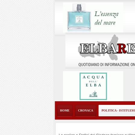
HOME
CRONACA
POLITICA - ISTITUZI
La replica a Fratini del Sindaco ferajese sull