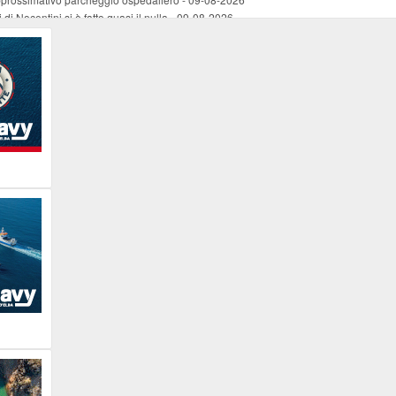
di Nocentini si è fatto quasi il nulla
-
09-08-2026
Storie Necessarie”
-
09-08-2026
ormat Quiz Musicale
-
09-08-2026
stra strada
-
09-08-2026