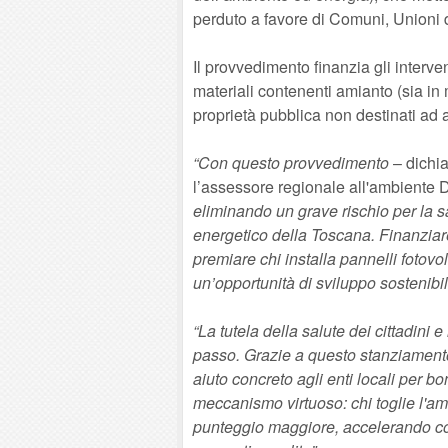
perduto a favore di Comuni, Unioni 
Il provvedimento finanzia gli interve
materiali contenenti amianto (sia in 
proprietà pubblica non destinati ad a
“Con questo provvedimento
– dichi
l’assessore regionale all'ambiente 
eliminando un grave rischio per la 
energetico della Toscana. Finanzia
premiare chi installa pannelli fotovo
un’opportunità di sviluppo sostenibil
“La tutela della salute dei cittadini
passo. Grazie a questo stanziament
aiuto concreto agli enti locali per bon
meccanismo virtuoso: chi toglie l'am
punteggio maggiore, accelerando cos