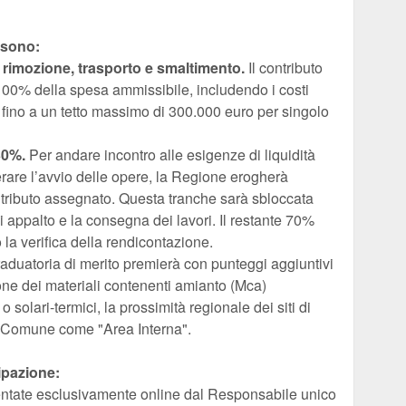
 sono:
di rimozione, trasporto e smaltimento.
Il contributo
l 100% della spesa ammissibile, includendo i costi
, fino a un tetto massimo di 300.000 euro per singolo
30%.
Per andare incontro alle esigenze di liquidità
erare l’avvio delle opere, la Regione erogherà
ntributo assegnato. Questa tranche sarà sbloccata
di appalto e la consegna dei lavori. Il restante 70%
 la verifica della rendicontazione.
aduatoria di merito premierà con punteggi aggiuntivi
one dei materiali contenenti amianto (Mca)
 o solari-termici, la prossimità regionale dei siti di
l Comune come "Area Interna".
ipazione:
tate esclusivamente online dal Responsabile unico