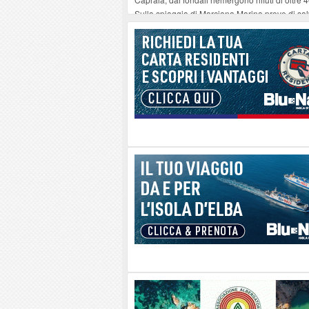
Sulla spiaggia di Marciana Marina prove di sal
Rotta Elba–Bali: il viaggio impossibile di Mo
Il 9 e 11 agosto, due passeggiate alla scoperta d
Danilo Casali, marinaio decorato dell’Elba e la