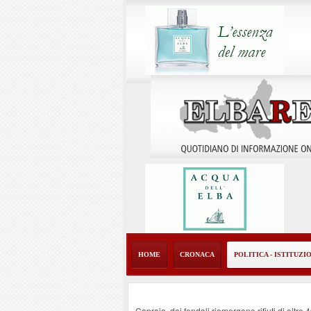
HOME
CRONACA
POLITICA - ISTITUZI
Capraia, dai fondali riemergono rifiuti di oltre 