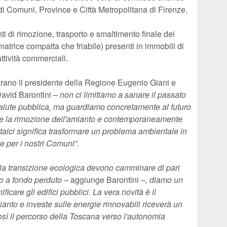
di Comuni, Province e Città Metropolitana di Firenze.
nti di rimozione, trasporto e smaltimento finale dei
matrice compatta che friabile) presenti in immobili di
ttività commerciali.
arano il presidente della Regione Eugenio Giani e
David Barontini
– non ci limitiamo a sanare il passato
salute pubblica, ma guardiamo concretamente al futuro
re la rimozione dell'amianto e contemporaneamente
ltaici significa trasformare un problema ambientale in
e per i nostri Comuni”.
 e la transizione ecologica devono camminare di pari
o a fondo perduto –
aggiunge Barontini
–, diamo un
ificare gli edifici pubblici. La vera novità è il
ianto e investe sulle energie rinnovabili riceverà un
ì il percorso della Toscana verso l'autonomia