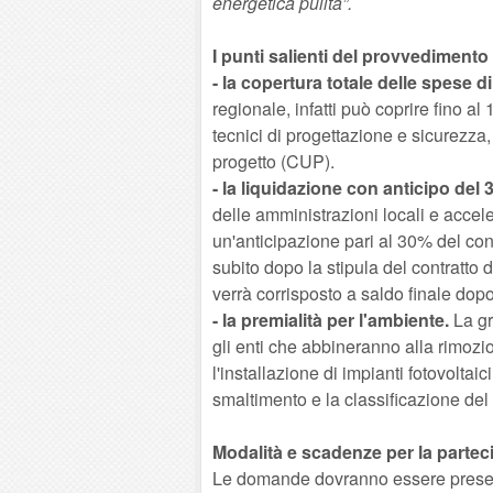
energetica pulita”.
I punti salienti del provvedimento
- la copertura totale delle spese 
regionale, infatti può coprire fino a
tecnici di progettazione e sicurezza
progetto (CUP).
- la liquidazione con anticipo del 
delle amministrazioni locali e accel
un'anticipazione pari al 30% del co
subito dopo la stipula del contratto 
verrà corrisposto a saldo finale dopo
- la premialità per l'ambiente.
La gr
gli enti che abbineranno alla rimozi
l'installazione di impianti fotovoltaici
smaltimento e la classificazione de
Modalità e scadenze per la partec
Le domande dovranno essere presen