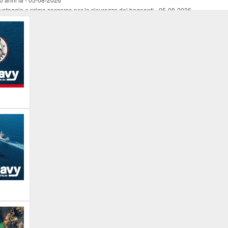
vataggio e primo soccorso per la sicurezza dei bagnanti
-
05-08-2026
ira Lena Tassi approda al Museo Bolano
-
05-08-2026
i chiese, santi, antichi vigneti e mulini
-
05-08-2026
 straordinaria traversata con la nave “Pietro Orseolo”
-
05-08-2026