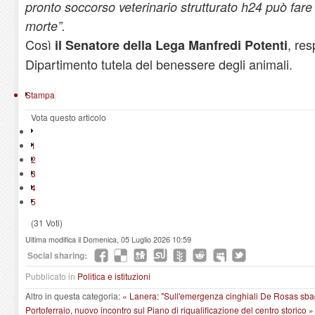
pronto soccorso veterinario strutturato h24 può fare l
morte”.
Così
, re
il Senatore della Lega Manfredi Potenti
Dipartimento tutela del benessere degli animali.
Stampa
Vota questo articolo
1
2
3
4
5
(31 Voti)
Ultima modifica il Domenica, 05 Luglio 2026 10:59
Social sharing:
Pubblicato in
Politica e istituzioni
Altro in questa categoria:
« Lanera: "Sull'emergenza cinghiali De Rosas sbag
Portoferraio, nuovo incontro sul Piano di riqualificazione del centro storico »