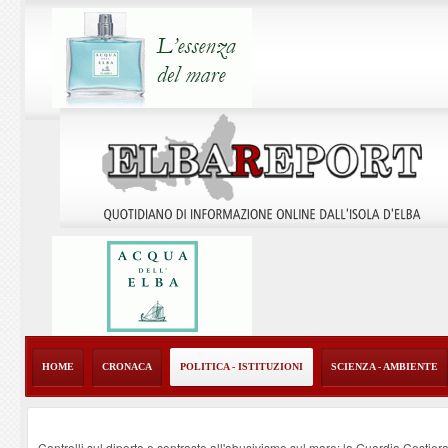
HOME
CRONACA
POLITICA - ISTITUZIONI
SCIENZA - AMBIENTE
Controlli sul diporto e contrasto all'abusivismo sul mare: la Guardia Costier