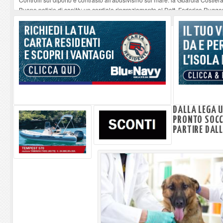
Buone notizie di sanità: un cordiale ringraziamento al Dott. Federico Rugger
Altiero Spinelli e Ursula Hirschmann all'Elba: riaffiora una testimonianza de
Capoliveri, potenziata la pulizia dei bordi stradali
-
07-08-2026
Marina di Campo tra i porti interessati dal nuovo piano dell'Autorità portual
DALLA LEGA 
PRONTO SOCC
PARTIRE DALL