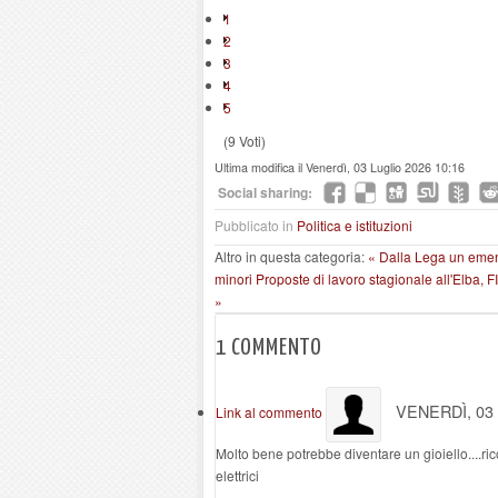
1
2
3
4
5
(9 Voti)
Ultima modifica il Venerdì, 03 Luglio 2026 10:16
Social sharing:
Pubblicato in
Politica e istituzioni
Altro in questa categoria:
« Dalla Lega un emend
minori
Proposte di lavoro stagionale all'Elba, 
»
1
COMMENTO
VENERDÌ, 03
Link al commento
Molto bene potrebbe diventare un gioiello....ric
elettrici