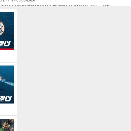
vataggio e primo soccorso per la sicurezza dei bagnanti
-
05-08-2026
ira Lena Tassi approda al Museo Bolano
-
05-08-2026
i chiese, santi, antichi vigneti e mulini
-
05-08-2026
 straordinaria traversata con la nave “Pietro Orseolo”
-
05-08-2026