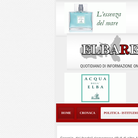
HOME
CRONACA
POLITICA - ISTITUZI
Capraia, dai fondali riemergono rifiuti di oltre 