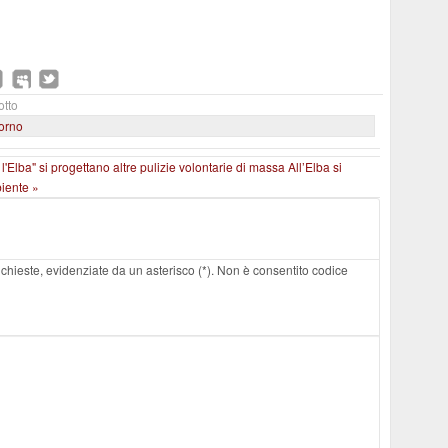
otto
iorno
l'Elba" si progettano altre pulizie volontarie di massa
All’Elba si
biente »
 richieste, evidenziate da un asterisco (*). Non è consentito codice