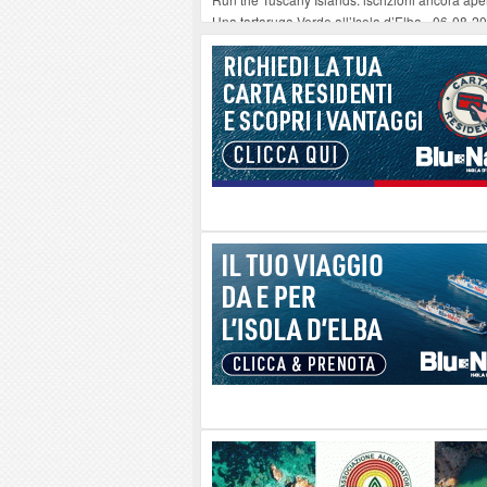
Una tartaruga Verde all’Isola d’Elba
-
06-08-2
Furgone in fiamme a Capoliveri, illeso il cond
Campo: chiusura della biblioteca comunale in
A Carpani si apre la Festa di Liberazione: il 