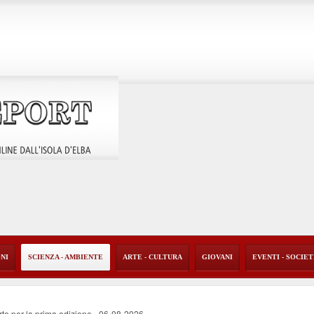
ONI
SCIENZA - AMBIENTE
ARTE - CULTURA
GIOVANI
EVENTI - SOCIE
rte per la prima edizione
-
06-08-2026