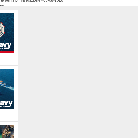
026
ucente
-
06-08-2026
 occasione del Santo Patrono
-
06-08-2026
programma della prima serata
-
06-08-2026