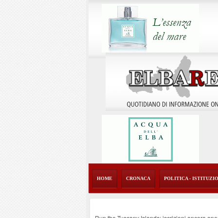
HOME
CRONACA
POLITICA - ISTITUZI
Run the Tuscany Islands: iscrizioni ancora ape