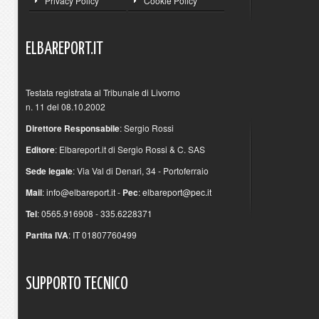
Privacy Policy
Cookie Policy
ELBAREPORT.IT
Testata registrata al Tribunale di Livorno
n. 11 del 08.10.2002
Direttore Responsabile
: Sergio Rossi
Editore
: Elbareport.it di Sergio Rossi & C. SAS
Sede legale
: Via Val di Denari, 34 - Portoferraio
Mail
:
info@elbareport.it
-
Pec
:
elbareport@pec.it
Tel
: 0565.916908 - 335.6228371
Partita IVA
: IT 01807760499
SUPPORTO
TECNICO