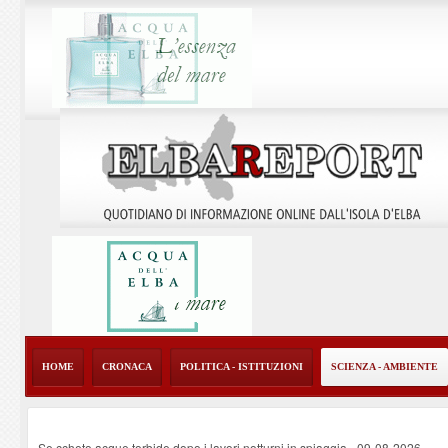
HOME
CRONACA
POLITICA - ISTITUZIONI
SCIENZA - AMBIENTE
Se ccheto acque torbide dopo i lavori notturni in spiaggia
-
09-08-2026