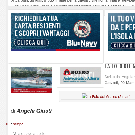
Elba Open Water Race, il progetto cresce: Acqua dell'Elba, Locman e Blu Nav
Serata musicale all'Oratorio di Santo Stefano alle Trane
-
07-08-2026
Stasera a Procchio il Quiz Musicale
-
07-08-2026
Francesco Guccini a Genova. La vodka e la focaccia
-
07-08-2026
LA FOTO DEL 
Scritto da Angela 
Giovedì, 02 Marz
di
Angela Giusti
Stampa
Vota questo articolo