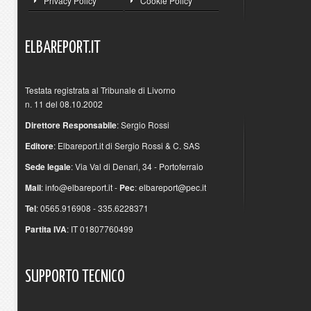
Privacy Policy
Cookie Policy
ELBAREPORT.IT
Testata registrata al Tribunale di Livorno
n. 11 del 08.10.2002
Direttore Responsabile
: Sergio Rossi
Editore
: Elbareport.it di Sergio Rossi & C. SAS
Sede legale
: Via Val di Denari, 34 - Portoferraio
Mail
:
info@elbareport.it
-
Pec
:
elbareport@pec.it
Tel
: 0565.916908 - 335.6228371
Partita IVA
: IT 01807760499
SUPPORTO
TECNICO