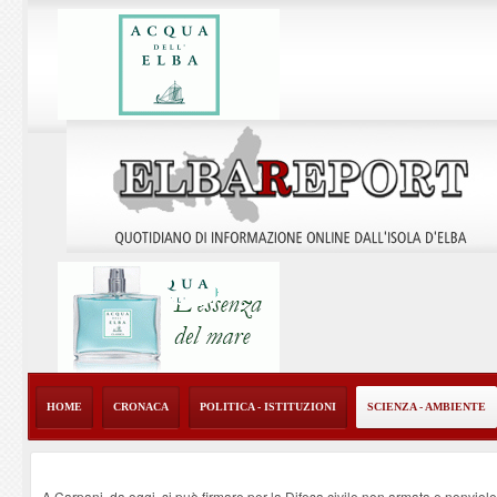
HOME
CRONACA
POLITICA - ISTITUZIONI
SCIENZA - AMBIENTE
A Carpani, da oggi, si può firmare per la Difesa civile non armata e nonviol