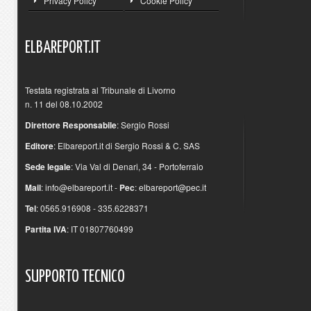
Privacy Policy
Cookie Policy
ELBAREPORT.IT
Testata registrata al Tribunale di Livorno
n. 11 del 08.10.2002
Direttore Responsabile
: Sergio Rossi
Editore
: Elbareport.it di Sergio Rossi & C. SAS
Sede legale
: Via Val di Denari, 34 - Portoferraio
Mail
:
info@elbareport.it
-
Pec
:
elbareport@pec.it
Tel
: 0565.916908 - 335.6228371
Partita IVA
: IT 01807760499
SUPPORTO
TECNICO