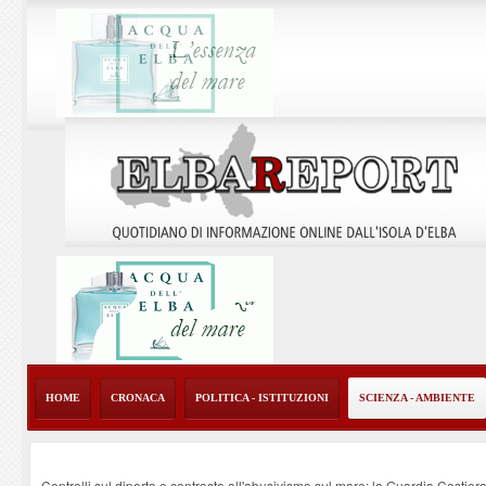
HOME
CRONACA
POLITICA - ISTITUZIONI
SCIENZA - AMBIENTE
Controlli sul diporto e contrasto all'abusivismo sul mare: la Guardia Costier