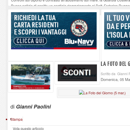
Buone notizie di sanità: un cordiale ringraziamento al Dott. Federico Rugger
Altiero Spinelli e Ursula Hirschmann all'Elba: riaffiora una testimonianza de
Capoliveri, potenziata la pulizia dei bordi stradali
-
07-08-2026
Marina di Campo tra i porti interessati dal nuovo piano dell'Autorità portual
LA FOTO DEL 
Scritto da Gianni 
Domenica, 05 Ma
di
Gianni Paolini
Stampa
Vota questo articolo