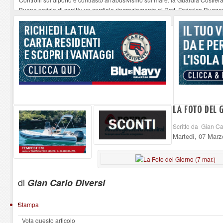
Buone notizie di sanità: un cordiale ringraziamento al Dott. Federico Rugger
Altiero Spinelli e Ursula Hirschmann all'Elba: riaffiora una testimonianza de
Capoliveri, potenziata la pulizia dei bordi stradali
-
07-08-2026
Marina di Campo tra i porti interessati dal nuovo piano dell'Autorità portual
LA FOTO DEL 
Scritto da Gian Ca
Martedì, 07 Marz
di
Gian Carlo Diversi
Stampa
Vota questo articolo