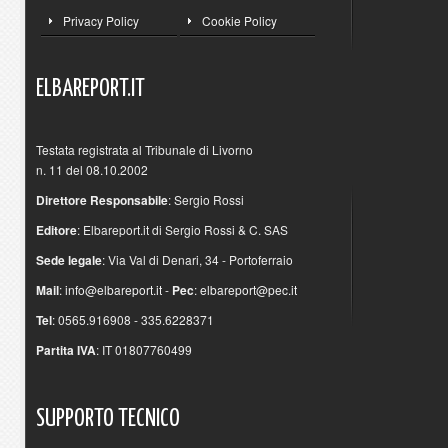
Privacy Policy
Cookie Policy
ELBAREPORT.IT
Testata registrata al Tribunale di Livorno
n. 11 del 08.10.2002
Direttore Responsabile
: Sergio Rossi
Editore
: Elbareport.it di Sergio Rossi & C. SAS
Sede legale
: Via Val di Denari, 34 - Portoferraio
Mail
:
info@elbareport.it
-
Pec
:
elbareport@pec.it
Tel
: 0565.916908 - 335.6228371
Partita IVA
: IT 01807760499
SUPPORTO
TECNICO