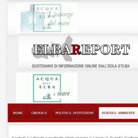
HOME
CRONACA
POLITICA - ISTITUZIONI
SCIENZA - AMBIENTE
Controlli sul diporto e contrasto all'abusivismo sul mare: la Guardia Costier