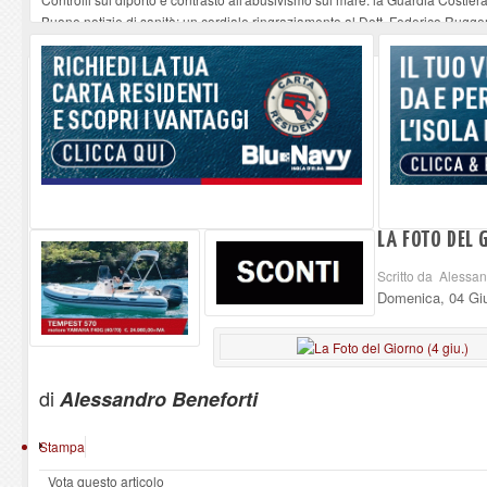
Buone notizie di sanità: un cordiale ringraziamento al Dott. Federico Rugger
Altiero Spinelli e Ursula Hirschmann all'Elba: riaffiora una testimonianza de
Capoliveri, potenziata la pulizia dei bordi stradali
-
07-08-2026
Marina di Campo tra i porti interessati dal nuovo piano dell'Autorità portual
LA FOTO DEL 
Scritto da Alessan
Domenica, 04 Gi
di
Alessandro Beneforti
Stampa
Vota questo articolo