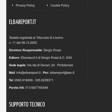
Privacy Policy
Cookie Policy
ELBAREPORT.IT
Testata registrata al Tribunale di Livorno
n. 11 del 08.10.2002
Direttore Responsabile
: Sergio Rossi
Editore
: Elbareport.it di Sergio Rossi & C. SAS
Sede legale
: Via Val di Denari, 34 - Portoferraio
Mail
:
info@elbareport.it
-
Pec
:
elbareport@pec.it
Tel
: 0565.916908 - 335.6228371
Partita IVA
: IT 01807760499
SUPPORTO
TECNICO