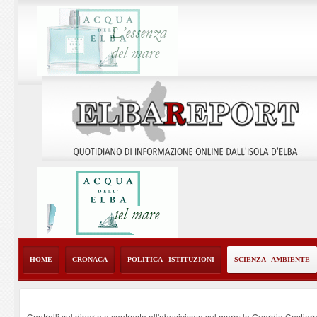
HOME
CRONACA
POLITICA - ISTITUZIONI
SCIENZA - AMBIENTE
Controlli sul diporto e contrasto all'abusivismo sul mare: la Guardia Costier