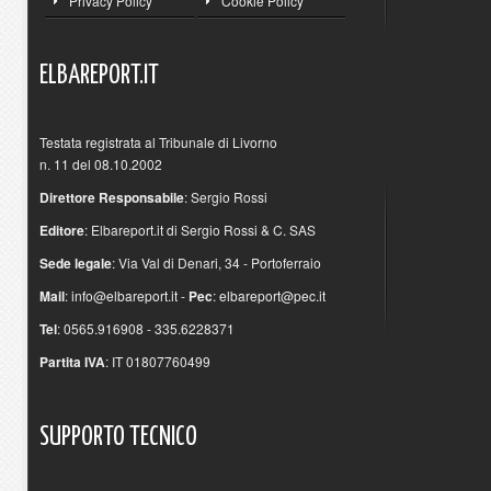
Privacy Policy
Cookie Policy
ELBAREPORT.IT
Testata registrata al Tribunale di Livorno
n. 11 del 08.10.2002
Direttore Responsabile
: Sergio Rossi
Editore
: Elbareport.it di Sergio Rossi & C. SAS
Sede legale
: Via Val di Denari, 34 - Portoferraio
Mail
:
info@elbareport.it
-
Pec
:
elbareport@pec.it
Tel
: 0565.916908 - 335.6228371
Partita IVA
: IT 01807760499
SUPPORTO
TECNICO