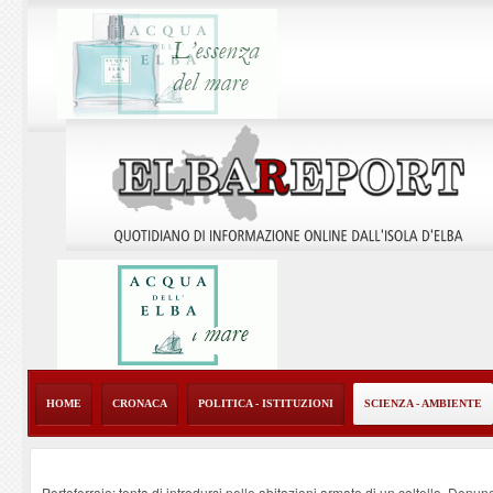
HOME
CRONACA
POLITICA - ISTITUZIONI
SCIENZA - AMBIENTE
Portoferraio: tenta di introdursi nelle abitazioni armato di un coltello. Denun