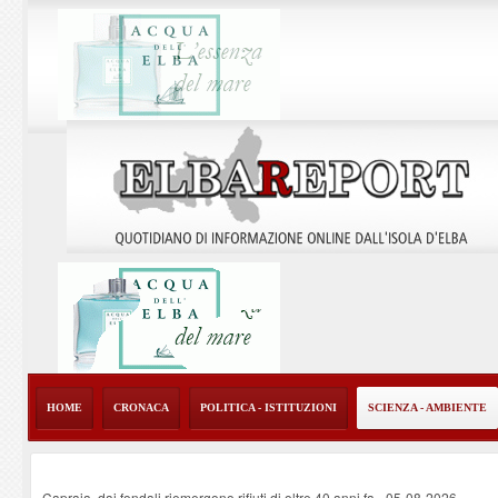
HOME
CRONACA
POLITICA - ISTITUZIONI
SCIENZA - AMBIENTE
Capraia, dai fondali riemergono rifiuti di oltre 40 anni fa
-
05-08-2026