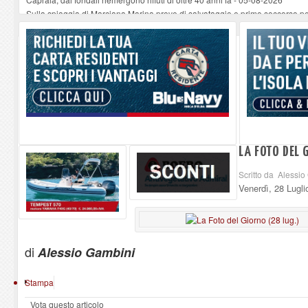
Sulla spiaggia di Marciana Marina prove di salvataggio e primo soccorso pe
Rotta Elba–Bali: il viaggio impossibile di Moira Lena Tassi approda al Mus
Il 9 e 11 agosto, due passeggiate alla scoperta di chiese, santi, antichi vigne
Danilo Casali, marinaio decorato dell’Elba e la straordinaria traversata con 
LA FOTO DEL 
Scritto da Alessi
Venerdì, 28 Lugl
di
Alessio Gambini
Stampa
Vota questo articolo