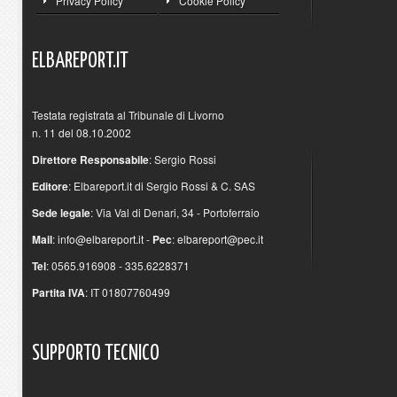
Privacy Policy
Cookie Policy
ELBAREPORT.IT
Testata registrata al Tribunale di Livorno
n. 11 del 08.10.2002
Direttore Responsabile
: Sergio Rossi
Editore
: Elbareport.it di Sergio Rossi & C. SAS
Sede legale
: Via Val di Denari, 34 - Portoferraio
Mail
:
info@elbareport.it
-
Pec
:
elbareport@pec.it
Tel
: 0565.916908 - 335.6228371
Partita IVA
: IT 01807760499
SUPPORTO
TECNICO