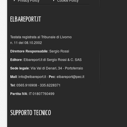
Privacy Policy
Cookie Policy
ELBAREPORT.IT
Testata registrata al Tribunale di Livorno
n. 11 del 08.10.2002
Direttore Responsabile
: Sergio Rossi
Editore
: Elbareport.it di Sergio Rossi & C. SAS
Sede legale
: Via Val di Denari, 34 - Portoferraio
Mail
:
info@elbareport.it
-
Pec
:
elbareport@pec.it
Tel
: 0565.916908 - 335.6228371
Partita IVA
: IT 01807760499
SUPPORTO
TECNICO