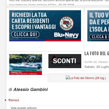
Una tartaruga Verde all’Isola d’Elba
-
06-08-2026
Furgone in fiamme a Capoliveri, illeso il conducente
-
06-08-2026
Campo: chiusura della biblioteca comunale in occasione del Santo Patrono
A Carpani si apre la Festa di Liberazione: il programma della prima serata
LA FOTO DEL 
Scritto da Alessi
Sabato, 29 Lugli
di
Alessio Gambini
Stampa
Vota questo articolo