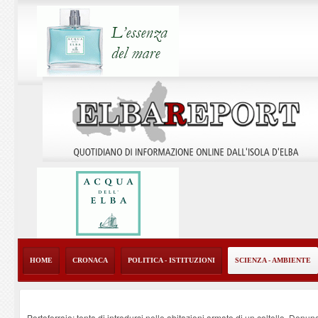
HOME
CRONACA
POLITICA - ISTITUZIONI
SCIENZA - AMBIENTE
Portoferraio: tenta di introdursi nelle abitazioni armato di un coltello. Denun