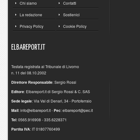
Chi siamo
Contatti
La redazione
Sostienici
Privacy Policy
Cookie Policy
ELBAREPORT.IT
Testata registrata al Tribunale di Livorno
n. 11 del 08.10.2002
Direttore Responsabile
: Sergio Rossi
Editore
: Elbareport.it di Sergio Rossi & C. SAS
Sede legale
: Via Val di Denari, 34 - Portoferraio
Mail
:
info@elbareport.it
-
Pec
:
elbareport@pec.it
Tel
: 0565.916908 - 335.6228371
Partita IVA
: IT 01807760499