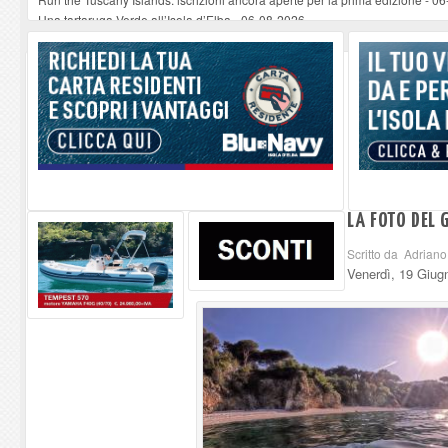
Una tartaruga Verde all’Isola d’Elba
-
06-08-2026
Furgone in fiamme a Capoliveri, illeso il conducente
-
06-08-2026
Campo: chiusura della biblioteca comunale in occasione del Santo Patrono
A Carpani si apre la Festa di Liberazione: il programma della prima serata
LA FOTO DEL 
Scritto da Adriano
Venerdì, 19 Giug