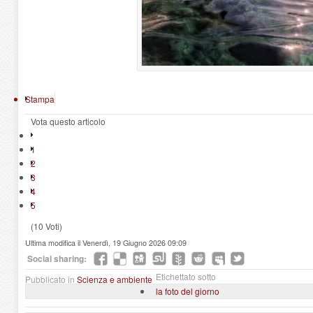
Stampa
Vota questo articolo
1
2
3
4
5
(10 Voti)
Ultima modifica il Venerdì, 19 Giugno 2026 09:09
Social sharing:
Etichettato sotto
Pubblicato in
Scienza e ambiente
la foto del giorno