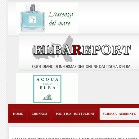
HOME
CRONACA
POLITICA - ISTITUZIONI
SCIENZA - AMBIENTE
Gestione dello stadio “Mario Giannoni”, siglata la convenzione tra Comune