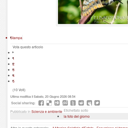
Stampa
Vota questo articolo
1
2
3
4
5
(10 Voti)
Ultima modifica il Sabato, 20 Giugno 2026 08:54
Social sharing:
Etichettato sotto
Pubblicato in
Scienza e ambiente
la foto del giorno
Altro in questa categoria:
« Il Magico Solstizio d'Estate - Escursione al tra