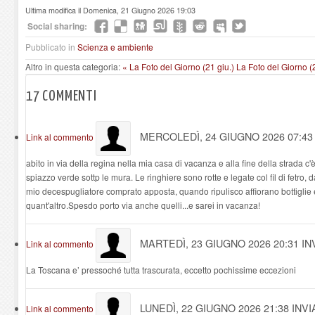
Ultima modifica il Domenica, 21 Giugno 2026 19:03
Social sharing:
Pubblicato in
Scienza e ambiente
Altro in questa categoria:
« La Foto del Giorno (21 giu.)
La Foto del Giorno (2
17
COMMENTI
MERCOLEDÌ, 24 GIUGNO 2026 07:4
Link al commento
abito in via della regina nella mia casa di vacanza e alla fine della strada c'
spiazzo verde sottp le mura. Le ringhiere sono rotte e legate col fil di fetro, 
mio decespugliatore comprato apposta, quando ripulisco affiorano bottiglie e 
quant'altro.Spesdo porto via anche quelli...e sarei in vacanza!
MARTEDÌ, 23 GIUGNO 2026 20:31
IN
Link al commento
La Toscana e’ pressoché tutta trascurata, eccetto pochissime eccezioni
LUNEDÌ, 22 GIUGNO 2026 21:38
INVI
Link al commento