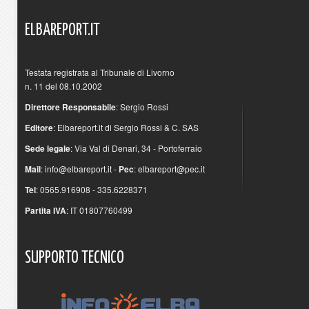
ELBAREPORT.IT
Testata registrata al Tribunale di Livorno
n. 11 del 08.10.2002
Direttore Responsabile
: Sergio Rossi
Editore
: Elbareport.it di Sergio Rossi & C. SAS
Sede legale
: Via Val di Denari, 34 - Portoferraio
Mail
:
info@elbareport.it
-
Pec
:
elbareport@pec.it
Tel
: 0565.916908 - 335.6228371
Partita IVA
: IT 01807760499
SUPPORTO
TECNICO