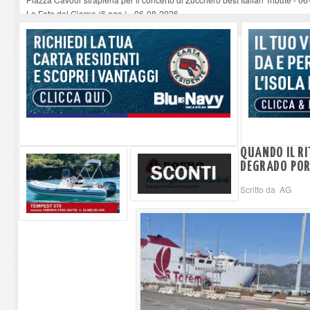
La Foto del Giorno (6 ago.)
-
06-08-2026
Capraia, dai fondali riemergono rifiuti di oltre 40 anni fa
-
05-08-2026
Sulla spiaggia di Marciana Marina prove di salvataggio e primo soccorso pe
Rotta Elba–Bali: il viaggio impossibile di Moira Lena Tassi approda al Mus
QUANDO IL RI
DEGRADO PO
Scritto da AG