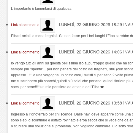
L importante è lamentarsi di qualcosa
LUNEDÌ, 22 GIUGNO 2026 18:29
INV
Link al commento
Elbani sciatti e menefreghisti. Se non fosse per i bei luoghi l'Elba sarebbe d
LUNEDÌ, 22 GIUGNO 2026 14:06
INVI
Link al commento
Io vengo tutti gli anni su questa bellissima isola, purtroppo quello che ha sc
sempre più "spenta"... per non parlare del costo dei traghetti, 38€ (con sco
appresso...!!!! è una vergogna un costo così, i turisti ci pensano 2 volte pri
me ci sarebbero più sbarchi,quindi più soldi che portano..quindi fioriere più
spesi per bene!!!!! un mio pensiero da amante dell'Elba ❤️
LUNEDÌ, 22 GIUGNO 2026 13:58
INV
Link al commento
Ingresso a Portoferraio per chi scende. Dalle navi deve apparire come una be
sono siepi discontinue e asfalto rovinato e erba secca che si vede che da an
o studiare una soluzione al problema. Non vogliono cambiare. Elo scifo ri