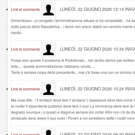
LUNEDÌ, 22 GIUGNO 2026 12:14
INV
Link al commento
Dimenticavo...un progetto l'amministrazione attuale lo ha completato... ha asf
sotto piazza della Repubblica... i tavoli non erano stabili sul vecchio mant
risolto..
LUNEDÌ, 22 GIUGNO 2026 10:34
INV
Link al commento
Fosse solo questo il problema di Portoferraio... nel centro storico per evitare
tolte...., questa amministrazione l'abbiamo voluta.....
Tanto è sempre colpa della precedente... mai c'è fosse una con un briciolo di
LUNEDÌ, 22 GIUGNO 2026 10:24
INVI
Link al commento
Ma cosa dite...! Il sindaco deve fare il sindaco! L'assessore deve fare come di
le multe! Il dipendente pubblico deve fare il suo! La minoranza deve fare la m
degrado ovunque ( o quasi) e stagione sempre più corta! Altro non c'è da dire,
sindacato deve avere il suo ruolo ! Poveri a noi avrebbero detto i nostri nonni
LUNEDÌ, 22 GIUGNO 2026 09:20
INVI
Link al commento