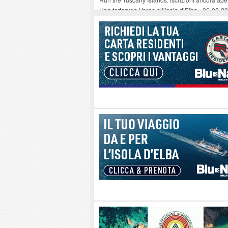
Una tartaruga Verde all’Isola d’Elba
-
06-08-2
Furgone in fiamme a Capoliveri, illeso il cond
Campo: chiusura della biblioteca comunale in
A Carpani si apre la Festa di Liberazione: il 