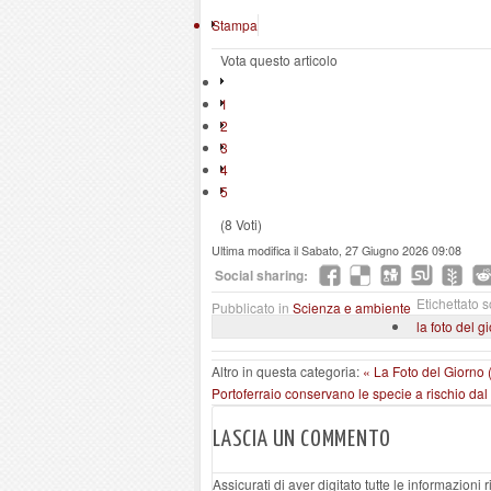
Stampa
Vota questo articolo
1
2
3
4
5
(8 Voti)
Ultima modifica il Sabato, 27 Giugno 2026 09:08
Social sharing:
Etichettato s
Pubblicato in
Scienza e ambiente
la foto del g
Altro in questa categoria:
« La Foto del Giorno 
Portoferraio conservano le specie a rischio da
LASCIA UN COMMENTO
Assicurati di aver digitato tutte le informazioni