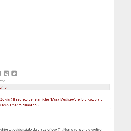
otto
iorno
(26 giu.)
Il segreto delle antiche “Mura Medicee”: le fortificazioni di
l cambiamento climatico »
 richieste, evidenziate da un asterisco (*). Non è consentito codice