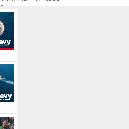
026
ucente
-
06-08-2026
 occasione del Santo Patrono
-
06-08-2026
programma della prima serata
-
06-08-2026