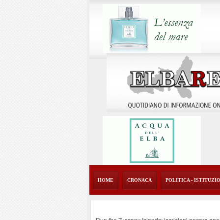
HOME
CRONACA
POLITICA - ISTITUZI
Run the Tuscany Islands: iscrizioni ancora ape