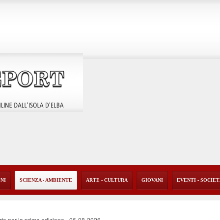
ONI
SCIENZA - AMBIENTE
ARTE - CULTURA
GIOVANI
EVENTI - SOCIE
rte per la prima edizione
-
06-08-2026