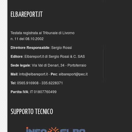
ELBAREPORT.IT
Testata registrata al Tribunale di Livorno
n. 11 del 08.10.2002
Direttore Responsabile
: Sergio Rossi
Editore
: Elbareport.it di Sergio Rossi & C. SAS
Sede legale
: Via Val di Denari, 34 - Portoferraio
Mail
:
info@elbareport.it
-
Pec
:
elbareport@pec.it
Tel
: 0565.916908 - 335.6228371
Partita IVA
: IT 01807760499
SUPPORTO
TECNICO