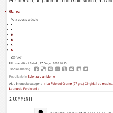
Portoferraio, un patrimonio non solo storico, ma an
Stampa
Vota questo articolo
1
2
3
4
5
(26 Voti)
Ultima modifica il Sabato, 27 Giugno 2026 10:13
Social sharing:
Pubblicato in
Scienza e ambiente
Altro in questa categoria:
« La Foto del Giorno (27 giu.)
Cinghiali ed eradica
Leonardo Forbicioni »
2
COMMENTI