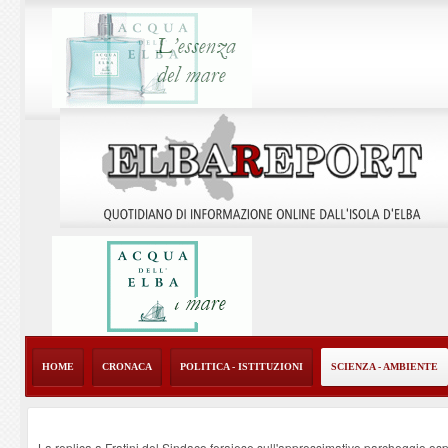
HOME
CRONACA
POLITICA - ISTITUZIONI
SCIENZA - AMBIENTE
La replica a Fratini del Sindaco ferajese sull'approssimativo parcheggio os