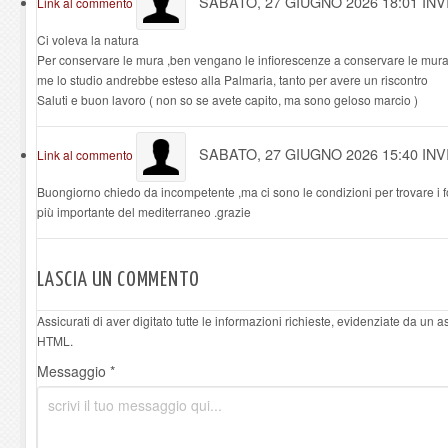
SABATO, 27 GIUGNO 2026 18:01
INV
Link al commento
Ci voleva la natura
Per conservare le mura ,ben vengano le infiorescenze a conservare le mura
me lo studio andrebbe esteso alla Palmaria, tanto per avere un riscontro
Saluti e buon lavoro ( non so se avete capito, ma sono geloso marcio )
SABATO, 27 GIUGNO 2026 15:40
INV
Link al commento
Buongiorno chiedo da incompetente ,ma ci sono le condizioni per trovare i fon
più importante del mediterraneo .grazie
LASCIA UN COMMENTO
Assicurati di aver digitato tutte le informazioni richieste, evidenziate da un 
HTML.
Messaggio *