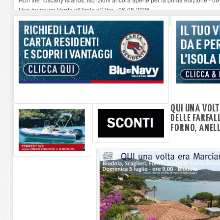
Una tartaruga Verde all’Isola d’Elba
-
06-08-2026
Furgone in fiamme a Capoliveri, illeso il conducente
-
06-08-2026
Campo: chiusura della biblioteca comunale in occasione del Santo Patrono
A Carpani si apre la Festa di Liberazione: il programma della prima serata
QUI UNA VOL
DELLE FARFAL
FORNO, ANELL