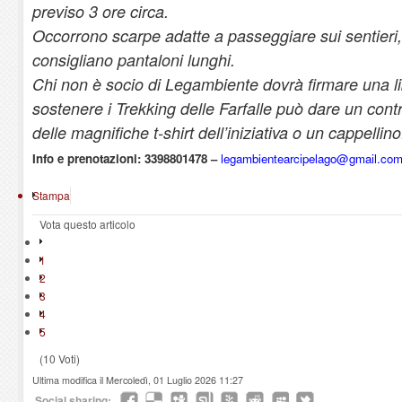
previso 3 ore circa.
Occorrono scarpe adatte a passeggiare sui sentieri,
consigliano pantaloni lunghi.
Chi non è socio di Legambiente dovrà firmare una li
sostenere i Trekking delle Farfalle può dare un cont
delle magnifiche t-shirt dell’iniziativa o un cappellino
Info e prenotazioni: 3398801478 –
legambientearcipelago@gmail.co
Stampa
Vota questo articolo
1
2
3
4
5
(10 Voti)
Ultima modifica il Mercoledì, 01 Luglio 2026 11:27
Social sharing: