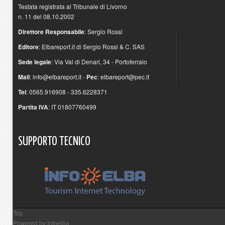
Testata registrata al Tribunale di Livorno
n. 11 del 08.10.2002
Direttore Responsabile
: Sergio Rossi
Editore
: Elbareport.it di Sergio Rossi & C. SAS
Sede legale
: Via Val di Denari, 34 - Portoferraio
Mail
:
info@elbareport.it
-
Pec
:
elbareport@pec.it
Tel
: 0565.916908 - 335.6228371
Partita IVA
: IT 01807760499
SUPPORTO
TECNICO
Top
Powered by
Infoelba