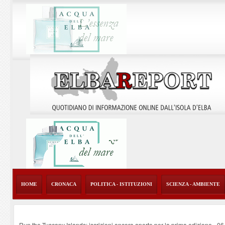
HOME
CRONACA
POLITICA - ISTITUZIONI
SCIENZA - AMBIENTE
Run the Tuscany Islands: iscrizioni ancora aperte per la prima edizione
-
06