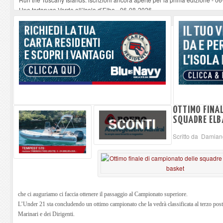
Una tartaruga Verde all’Isola d’Elba
-
06-08-2026
Furgone in fiamme a Capoliveri, illeso il conducente
-
06-08-2026
Campo: chiusura della biblioteca comunale in occasione del Santo Patrono
A Carpani si apre la Festa di Liberazione: il programma della prima serata
OTTIMO FINAL
SQUADRE ELB
Scritto da Damia
che ci auguriamo ci faccia ottenere il passaggio al Campionato superiore.
L’Under 21 sta concludendo un ottimo campionato che la vedrà classificata al terzo post
Marinari e dei Dirigenti.