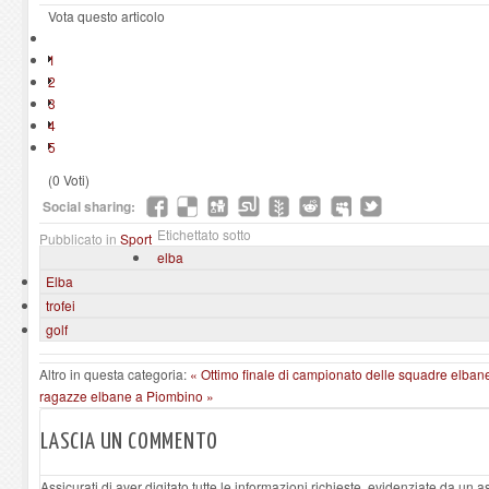
Vota questo articolo
1
2
3
4
5
(0 Voti)
Social sharing:
Etichettato sotto
Pubblicato in
Sport
elba
Elba
trofei
golf
Altro in questa categoria:
« Ottimo finale di campionato delle squadre elban
ragazze elbane a Piombino »
LASCIA UN COMMENTO
Assicurati di aver digitato tutte le informazioni richieste, evidenziate da un 