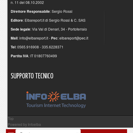
n. 11 del 08.10.2002
Direttore Responsabile
: Sergio Rossi
Editore
: Elbareport.it di Sergio Rossi & C. SAS
Sede legale
: Via Val di Denari, 34 - Portoferraio
Mail
:
info@elbareport.it
-
Pec
:
elbareport@pec.it
Tel
: 0565.916908 - 335.6228371
Partita IVA
: IT 01807760499
SUPPORTO
TECNICO
Top
Powered by
Infoelba