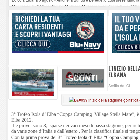
Mesopotamia di Olivier Guez a Marciana Marina: l'autore incontra il pubblic
Lo Strega di Scurati e Petrocchi all’Elba
-
06-08-2026
Bambino, sonno e sistema familiare : dialogo tra clinica e quotidianità a Por
Rio Elba, rifiuti accumulati in via Adelasio Taddei. La segnalazione di un re
L'INIZIO DEL
ELBANA
Scritto da GI
3° Trofeo Isola d’ Elba “Coppa Camping Village Stella Mare”, 
Elba 2012.
Le prove sono 8, sparse nei vari mesi di bassa stagione, per rich
da varie zone d’Italia e dall’estero . Per la classifica finale si te
Con la prima prova del 3° Trofeo Isola d’ Elba “Coppa Camping 