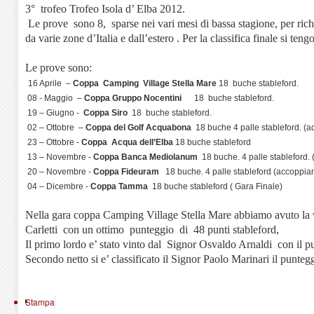
3° trofeo Trofeo Isola d’ Elba 2012.
Le prove sono 8, sparse nei vari mesi di bassa stagione, per rich
da varie zone d’Italia e dall’estero . Per la classifica finale si te
Le prove sono:
16 Aprile –
Coppa Camping Village Stella Mare
18 buche stableford.
08 - Maggio –
Coppa Gruppo Nocentini
18 buche stableford.
19 – Giugno -
Coppa Siro
18 buche stableford.
02 – Ottobre –
Coppa del Golf Acquabona
18 buche 4 palle stableford. (ac
23 – Ottobre -
Coppa Acqua dell’Elba
18 buche stableford
13 – Novembre -
Coppa Banca Mediolanum
18 buche. 4 palle stableford. 
20 – Novembre -
Coppa Fideuram
18 buche. 4 palle stableford (accoppiam
04 – Dicembre -
Coppa Tamma
18 buche stableford ( Gara Finale)
Nella gara coppa Camping Village Stella Mare abbiamo avuto la 
Carletti con un ottimo punteggio di 48 punti stableford,
Il primo lordo e’ stato vinto dal Signor Osvaldo Arnaldi con il pu
Secondo netto si e’ classificato il Signor Paolo Marinari il puntegg
Stampa