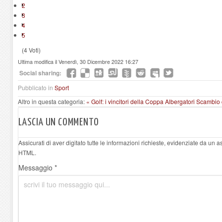
2
3
4
5
(4 Voti)
Ultima modifica il Venerdì, 30 Dicembre 2022 16:27
Social sharing:
Pubblicato in
Sport
Altro in questa categoria:
« Golf: i vincitori della Coppa Albergatori
Scambio ca
LASCIA UN COMMENTO
Assicurati di aver digitato tutte le informazioni richieste, evidenziate da un 
HTML.
Messaggio *