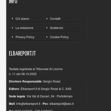
INFO
Chi siamo
Contatti
La redazione
Sostienici
Privacy Policy
Cookie Policy
ELBAREPORT.IT
Testata registrata al Tribunale di Livorno
n. 11 del 08.10.2002
Direttore Responsabile
: Sergio Rossi
Editore
: Elbareport.it di Sergio Rossi & C. SAS
Sede legale
: Via Val di Denari, 34 - Portoferraio
Mail
:
info@elbareport.it
-
Pec
:
elbareport@pec.it
: 0565.916908 - 335.6228371