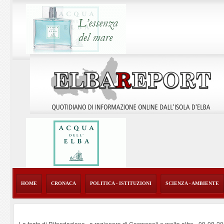
HOME
CRONACA
POLITICA - ISTITUZIONI
SCIENZA - AMBIENTE
La festa di Rifondazione , a ragionare di Cosmopoli e molto altro
-
09-08-2