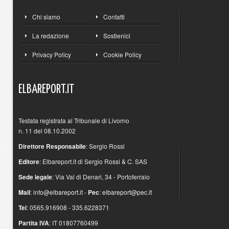
Chi siamo
Contatti
La redazione
Sostienici
Privacy Policy
Cookie Policy
ELBAREPORT.IT
Testata registrata al Tribunale di Livorno
n. 11 del 08.10.2002
Direttore Responsabile
: Sergio Rossi
Editore
: Elbareport.it di Sergio Rossi & C. SAS
Sede legale
: Via Val di Denari, 34 - Portoferraio
Mail
:
info@elbareport.it
-
Pec
:
elbareport@pec.it
Tel
: 0565.916908 - 335.6228371
Partita IVA
: IT 01807760499