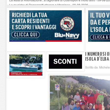
Le musiche di Ramazzotti stasera a Marciana
-
09-08-2026
Porto Azzurro: rubinetti a secco in parte del Centro Storico
-
09-08-2026
Seccheto acque torbide dopo i lavori notturni in spiagggia
-
09-08-2026
Se ccheto acque torbide dopo i lavori notturni in spiaggia
-
09-08-2026
I NUMEROSI O
ISOLA D'ELBA
Scritto da Michele 