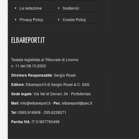
La redazione
Sostienici
Privacy Policy
Cookie Policy
ELBAREPORT.IT
Testata registrata al Tribunale di Livorno
n. 11 del 08.10.2002
Direttore Responsabile
: Sergio Rossi
Editore
: Elbareport.it di Sergio Rossi & C. SAS
Sede legale
: Via Val di Denari, 34 - Portoferraio
Mail
:
info@elbareport.it
-
Pec
:
elbareport@pec.it
Tel
: 0565.916908 - 335.6228371
Partita IVA
: IT 01807760499