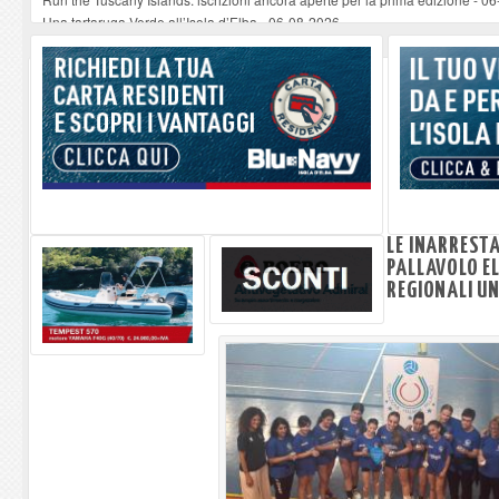
Una tartaruga Verde all’Isola d’Elba
-
06-08-2026
Furgone in fiamme a Capoliveri, illeso il conducente
-
06-08-2026
Campo: chiusura della biblioteca comunale in occasione del Santo Patrono
A Carpani si apre la Festa di Liberazione: il programma della prima serata
LE INARRESTA
PALLAVOLO E
REGIONALI U