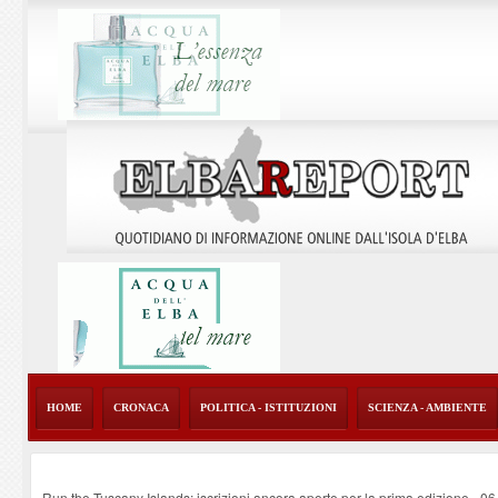
HOME
CRONACA
POLITICA - ISTITUZIONI
SCIENZA - AMBIENTE
Run the Tuscany Islands: iscrizioni ancora aperte per la prima edizione
-
06