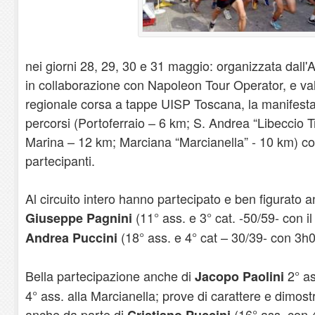
nei giorni 28, 29, 30 e 31 maggio: organizzata dall'A
in collaborazione con Napoleon Tour Operator, e va
regionale corsa a tappe UISP Toscana, la manifest
percorsi (Portoferraio – 6 km; S. Andrea “Libeccio T
Marina – 12 km; Marciana “Marcianella” - 10 km) con 
partecipanti.
Al circuito intero hanno partecipato e ben figurato an
(11° ass. e 3° cat. -50/59- con il
Giuseppe Pagnini
(18° ass. e 4° cat – 30/39- con 3h02
Andrea Puccini
Bella partecipazione anche di
2° as
Jacopo Paolini
4° ass. alla Marcianella; prove di carattere e dimo
anche da parte di
(16° ass. con 4
Cristiano Puccini