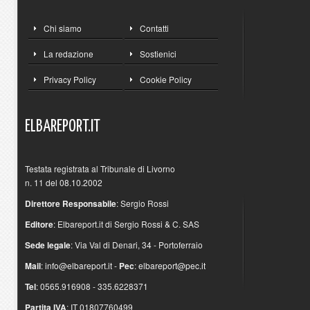
Chi siamo
Contatti
La redazione
Sostienici
Privacy Policy
Cookie Policy
ELBAREPORT.IT
Testata registrata al Tribunale di Livorno
n. 11 del 08.10.2002
Direttore Responsabile
: Sergio Rossi
Editore
: Elbareport.it di Sergio Rossi & C. SAS
Sede legale
: Via Val di Denari, 34 - Portoferraio
Mail
:
info@elbareport.it
-
Pec
:
elbareport@pec.it
Tel
: 0565.916908 - 335.6228371
Partita IVA
: IT 01807760499