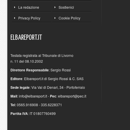
La redazione
Sostienici
Privacy Policy
Cookie Policy
ELBAREPORT.IT
Testata registrata al Tribunale di Livorno
n. 11 del 08.10.2002
Direttore Responsabile
: Sergio Rossi
Editore
: Elbareport.it di Sergio Rossi & C. SAS
Sede legale
: Via Val di Denari, 34 - Portoferraio
Mail
:
info@elbareport.it
-
Pec
:
elbareport@pec.it
Tel
: 0565.916908 - 335.6228371
Partita IVA
: IT 01807760499