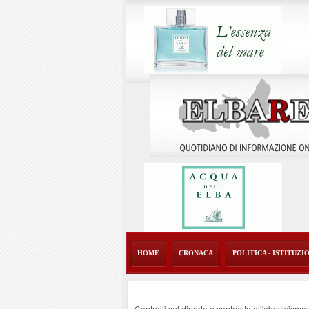
HOME
CRONACA
POLITICA - ISTITUZI
Controlli sul diporto e contrasto all'abusivism