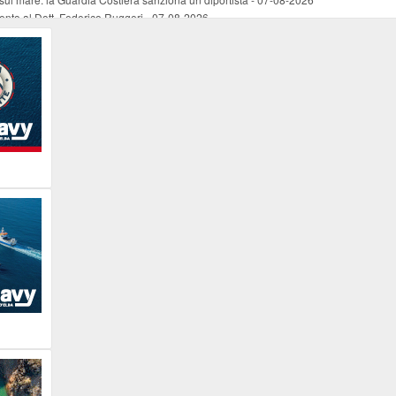
mento al Dott. Federico Ruggeri
-
07-08-2026
riaffiora una testimonianza del 1966
-
07-08-2026
ali
-
07-08-2026
vo piano dell'Autorità portuale regionale
-
07-08-2026