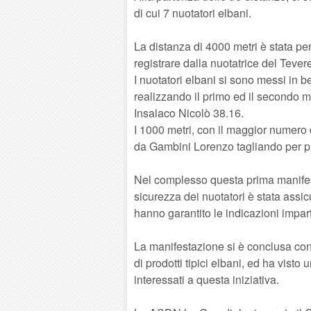
di cui 7 nuotatori elbani.
La distanza di 4000 metri è stata per
registrare dalla nuotatrice del Tever
I nuotatori elbani si sono messi in b
realizzando il primo ed il secondo 
Insalaco Nicolò 38.16.
I 1000 metri, con il maggior numero d
da Gambini Lorenzo tagliando per pr
Nel complesso questa prima manifesta
sicurezza dei nuotatori è stata assi
hanno garantito le indicazioni imparti
La manifestazione si è conclusa con 
di prodotti tipici elbani, ed ha visto 
interessati a questa iniziativa.