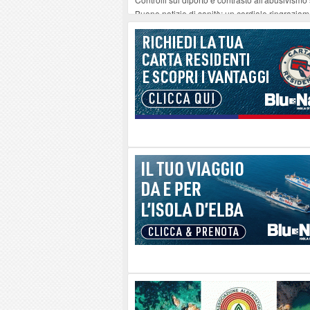
Buone notizie di sanità: un cordiale ringrazia
Altiero Spinelli e Ursula Hirschmann all'Elba: 
Capoliveri, potenziata la pulizia dei bordi strad
Marina di Campo tra i porti interessati dal nuo