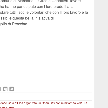
omune di Marciana, il Circolo Canottieri Tevere
 hanno partecipato con i loro prodotti alla
lare tutti i soci e volontari che con il loro lavoro e la
sibile questa bella iniziativa di
golfo di Procchio.
udace Isola d’Elba organizza un Open Day con mini torneo
Vela: La
p sul Garda »