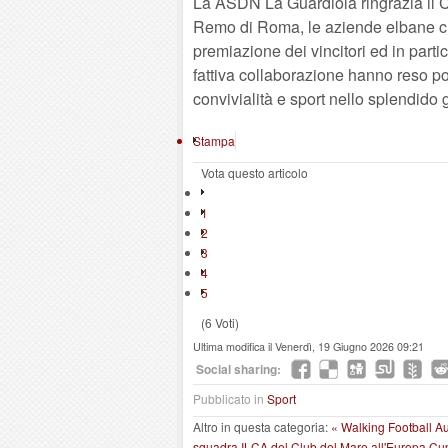
La ASDN La Guardiola ringrazia il C
Remo di Roma, le aziende elbane che
premiazione dei vincitori ed in partico
fattiva collaborazione hanno reso pos
convivialità e sport nello splendido 
Stampa
Vota questo articolo
1
2
3
4
5
(6 Voti)
Ultima modifica il Venerdì, 19 Giugno 2026 09:21
Social sharing:
Pubblicato in
Sport
Altro in questa categoria:
« Walking Football A
squadra ILCA del Club del Mare all'Europa Cu