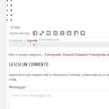
1
2
3
4
5
(0 Voti)
Social sharing:
Etichettato sotto
Pubblicato in
Vignette
Altro in questa categoria:
« Fotovignetta: Dissoluti Dissalatori
Fotovignetta d
LASCIA UN COMMENTO
Assicurati di aver digitato tutte le informazioni richieste, evidenziate da un 
HTML.
Messaggio *