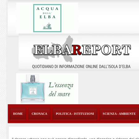
HOME
CRONACA
POLITICA - ISTITUZIONI
SCIENZA - AMBIENTE
Il decoro urbano non può essere dimenticato, una discarica a ridosso dei ci