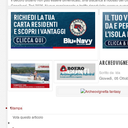
Capoliveri, Tari 2026. Nuovo regolamento e tariffe rimodulate: nessun aume
Quando la sanità funziona: il ringraziamento di un paziente a medici e infer
“Un paese, una storia”, Capoliveri racconta Capoliveri
-
10-08-2026
Tutto esaurito a Marciana per Eros degli Elba Music Awards
-
10-08-2026
ARCHEOVIGNE
Scritto da Ida
Giovedì, 05 Otto
Stampa
Vota questo articolo